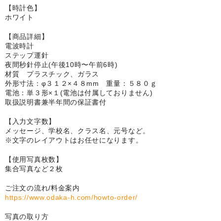
【時計色】
卒園DVDアルバム
ホワイト
園や先生への贈り物
【商品詳細】
電波時計
ステップ運針
卒業記念品
夜間秒針停止(午後10時〜午前6時)
材質 プラスチック、ガラス
音声入りフォトフレームクロック(集合)
外形寸法：φ３１２×４８mm 重量：５８０ｇ
電池：単３形×１(電池は付属しておりません)
音声入りフォトフレームクロック(校歌)
取扱説明書兼半年間の保証書付
スポーツウォッチ
【入力文字数】
メッセージ、学校名、クラス名、元号など。
※文字のレイアウトはお任せになります。
ポケットウォッチ
【使用写真枚数】
目覚まし時計(集合)
集合写真など２枚
温湿度計付目覚まし時計
ご注文の流れ/料金案内
https://www.odaka-h.com/howto-order/
制服メモリー
写真の取り方