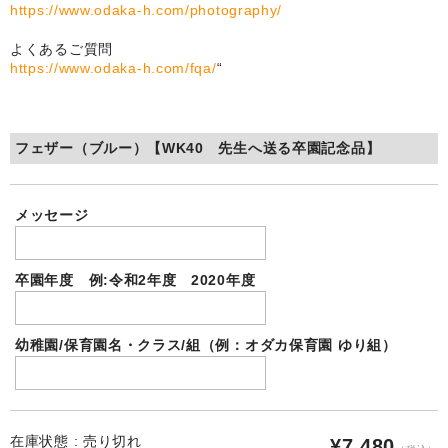
自作オリジナル時計
https://www.odaka-h.com/photography/
卒部卒団記念品
よくあるご質問
https://www.odaka-h.com/fqa/
“
運動部・スポーツクラブ
ユニフォームメモリー
フェザー（ブルー）【WK40 先生へ送る卒園記念品】
文化系クラブ
よくある質問
メッセージ
写真の撮影方法
卒園年度 例:令和2年度 2020年度
リピート割
写真合成料今だけ無料も
幼稚園/保育園名・クラス/組（例：オダカ保育園 ゆり組）
追加料金
選ばれ続ける理由
在庫状態 : 売り切れ
¥7,480