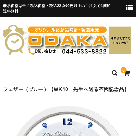
表示価格は全て税込価格・税込22,000円以上のご注文で1箇所
送料無料
0
HOME
フェザー（ブルー）【WK40 先生へ送る卒園記念品】
卒園記念品
目覚まし時計(集合)
知育目覚まし時計(集合・園舎)