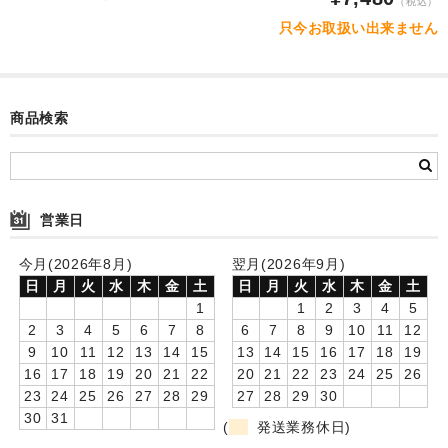
（税込）
お客様の声
只今お取扱い出来ません
ご注文
送料-発送-支払
商品検索
ラッピング・のし
カタログダウンロード
営業日
お問合せ
今月(2026年8月)
翌月(2026年9月)
特商法に基づく表記
日
月
火
水
木
金
土
日
月
火
水
木
金
土
1
1
2
3
4
5
プライバシーポリシー
2
3
4
5
6
7
8
6
7
8
9
10
11
12
9
10
11
12
13
14
15
13
14
15
16
17
18
19
会社案内
16
17
18
19
20
21
22
20
21
22
23
24
25
26
23
24
25
26
27
28
29
27
28
29
30
30
31
(
発送業務休日)