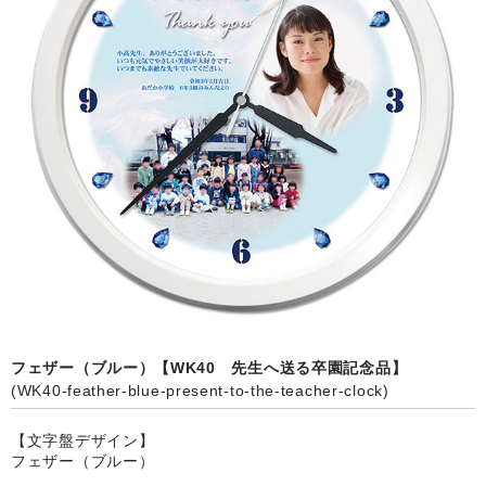
カード付フォトフレームクロック(集合)
目覚まし時計(集合＋個別)
メロディ時計(集合)
音声時計(集合)
目覚まし時計(個別)
お絵かきギャラリープラス(絵＋個別)
メロディ時計(個別)
知育時計
フェザー（ブルー）【WK40 先生へ送る卒園記念品】
制服メモリー
(WK40-feather-blue-present-to-the-teacher-clock)
お絵かきギャラリー
【文字盤デザイン】
フェザー（ブルー）
自作オリジナル時計