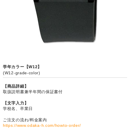
卒園DVDアルバム
園や先生への贈り物
卒業記念品
音声入りフォトフレームクロック(集合)
音声入りフォトフレームクロック(校歌)
学年カラー【W12】
スポーツウォッチ
(W12-grade-color)
ポケットウォッチ
【商品詳細】
取扱説明書兼半年間の保証書付
目覚まし時計(集合)
【文字入力】
温湿度計付目覚まし時計
学校名、卒業日
制服メモリー
ご注文の流れ/料金案内
https://www.odaka-h.com/howto-order/