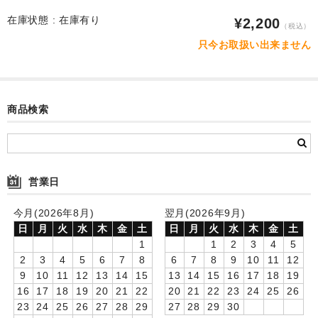
お客様の声
在庫状態 :
在庫有り
¥2,200
（税込）
ご注文
只今お取扱い出来ません
送料-発送-支払
ラッピング・のし
商品検索
カタログダウンロード
お問合せ
営業日
特商法に基づく表記
今月(2026年8月)
翌月(2026年9月)
プライバシーポリシー
日
月
火
水
木
金
土
日
月
火
水
木
金
土
1
1
2
3
4
5
会社案内
2
3
4
5
6
7
8
6
7
8
9
10
11
12
9
10
11
12
13
14
15
13
14
15
16
17
18
19
16
17
18
19
20
21
22
20
21
22
23
24
25
26
23
24
25
26
27
28
29
27
28
29
30