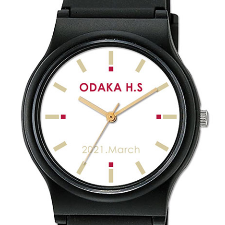
カード付フォトフレームクロック(集合)
目覚まし時計(集合＋個別)
メロディ時計(集合)
音声時計(集合)
目覚まし時計(個別)
お絵かきギャラリープラス(絵＋個別)
メロディ時計(個別)
知育時計
制服メモリー
お絵かきギャラリー
自作オリジナル時計