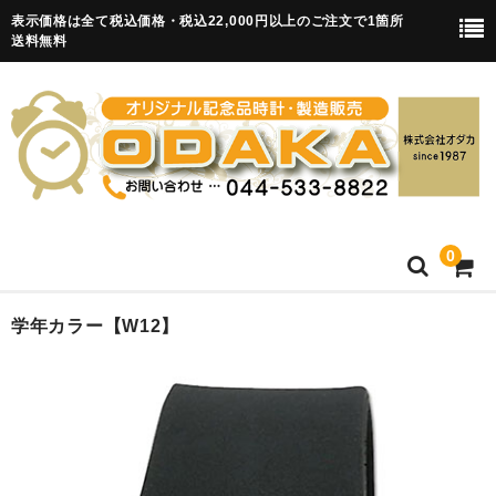
表示価格は全て税込価格・税込22,000円以上のご注文で1箇所
送料無料
0
HOME
学年カラー【W12】
卒園記念品
目覚まし時計(集合)
知育目覚まし時計(集合・園舎)