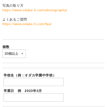
自作オリジナル時計
写真の取り方
https://www.odaka-h.com/photography/
卒部卒団記念品
よくあるご質問
運動部・スポーツクラブ
https://www.odaka-h.com/fqa/
ユニフォームメモリー
文化系クラブ
個数
よくある質問
写真の撮影方法
リピート割
学校名（例：オダカ学園中学校）
写真合成料今だけ無料も
卒業日 例 2023年3月
追加料金
選ばれ続ける理由