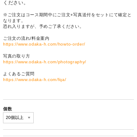
ください。
卒園DVDアルバム
※ご注文はコース期間中にご注文+写真送付をセットにて確定と
なります。
園や先生への贈り物
恐れ入りますが、予めご了承ください。
卒業記念品
ご注文の流れ/料金案内
https://www.odaka-h.com/howto-order/
音声入りフォトフレームクロック(集合)
写真の取り方
音声入りフォトフレームクロック(校歌)
https://www.odaka-h.com/photography/
よくあるご質問
スポーツウォッチ
https://www.odaka-h.com/fqa/
ポケットウォッチ
目覚まし時計(集合)
個数
温湿度計付目覚まし時計
制服メモリー