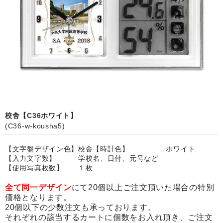
カード付フォトフレームクロック(集合)
目覚まし時計(集合＋個別)
メロディ時計(集合)
音声時計(集合)
目覚まし時計(個別)
お絵かきギャラリープラス(絵＋個別)
校舎【C36ホワイト】
(C36-w-kousha5)
メロディ時計(個別)
【文字盤デザイン色】校舎【時計色】 ホワイト
知育時計
【入力文字数】 学校名、日付、元号など
【使用写真枚数】 １枚
制服メモリー
全て同一デザイン
にて20個以上ご注文頂いた場合の特別
お絵かきギャラリー
価格となります。
20個以下の少数注文も承っております。
それぞれの該当するカートに個数をお入れ頂き、ご注文
自作オリジナル時計