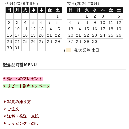
今月(2026年8月)
翌月(2026年9月)
お客様の声
日
月
火
水
木
金
土
日
月
火
水
木
金
土
1
1
2
3
4
5
ご注文
2
3
4
5
6
7
8
6
7
8
9
10
11
12
9
10
11
12
13
14
15
13
14
15
16
17
18
19
送料-発送-支払
16
17
18
19
20
21
22
20
21
22
23
24
25
26
23
24
25
26
27
28
29
27
28
29
30
ラッピング・のし
30
31
(
発送業務休日)
カタログダウンロード
記念品時計MENU
お問合せ
特商法に基づく表記
◉ 先生へのプレゼント
◉ リピート割キャンペーン
プライバシーポリシー
◉ 写真の撮り方
会社案内
◉ ご注文
◉ 送料・発送・支払
◉ ラッピング・のし