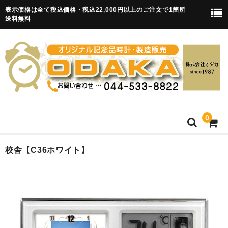
表示価格は全て税込価格・税込22,000円以上のご注文で1箇所
送料無料
0
HOME
校舎【C36ホワイト】
卒園記念品
目覚まし時計(集合)
知育目覚まし時計(集合・園舎)