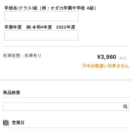
自作オリジナル時計
学校名/クラス/組（例：オダカ学園中学校 A組）
卒部卒団記念品
運動部・スポーツクラブ
卒業年度 例:令和4年度 2022年度
ユニフォームメモリー
文化系クラブ
在庫状態 :
在庫有り
¥3,960
（税込）
よくある質問
只今お取扱い出来ません
写真の撮影方法
リピート割
商品検索
写真合成料今だけ無料も
追加料金
営業日
選ばれ続ける理由