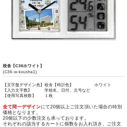
カード付フォトフレームクロック(集合)
目覚まし時計(集合＋個別)
メロディ時計(集合)
音声時計(集合)
目覚まし時計(個別)
お絵かきギャラリープラス(絵＋個別)
校舎【C36ホワイト】
(C36-w-kousha1)
メロディ時計(個別)
【文字盤デザイン色】校舎【時計色】 ホワイト
知育時計
【入力文字数】 学校名、日付、元号など
【使用写真枚数】 １枚
制服メモリー
全て同一デザイン
にて20個以上ご注文頂いた場合の特別
お絵かきギャラリー
価格となります。
20個以下の少数注文も承っております。
それぞれの該当するカートに個数をお入れ頂き、ご注文
自作オリジナル時計