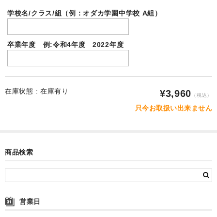
自作オリジナル時計
学校名/クラス/組（例：オダカ学園中学校 A組）
卒部卒団記念品
運動部・スポーツクラブ
卒業年度 例:令和4年度 2022年度
ユニフォームメモリー
文化系クラブ
在庫状態 :
在庫有り
¥3,960
（税込）
よくある質問
只今お取扱い出来ません
写真の撮影方法
リピート割
商品検索
写真合成料今だけ無料も
追加料金
営業日
選ばれ続ける理由