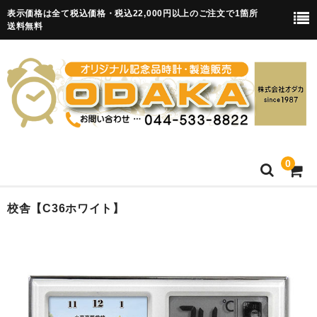
表示価格は全て税込価格・税込22,000円以上のご注文で1箇所
送料無料
0
HOME
校舎【C36ホワイト】
卒園記念品
目覚まし時計(集合)
知育目覚まし時計(集合・園舎)