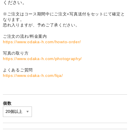
ください。
卒園DVDアルバム
※ご注文はコース期間中にご注文+写真送付をセットにて確定と
なります。
園や先生への贈り物
恐れ入りますが、予めご了承ください。
卒業記念品
ご注文の流れ/料金案内
https://www.odaka-h.com/howto-order/
音声入りフォトフレームクロック(集合)
写真の取り方
音声入りフォトフレームクロック(校歌)
https://www.odaka-h.com/photography/
よくあるご質問
スポーツウォッチ
https://www.odaka-h.com/fqa/
ポケットウォッチ
目覚まし時計(集合)
個数
温湿度計付目覚まし時計
制服メモリー