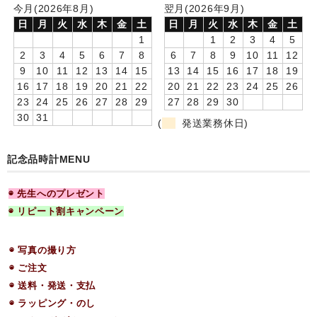
今月(2026年8月)
翌月(2026年9月)
お客様の声
日
月
火
水
木
金
土
日
月
火
水
木
金
土
1
1
2
3
4
5
ご注文
2
3
4
5
6
7
8
6
7
8
9
10
11
12
9
10
11
12
13
14
15
13
14
15
16
17
18
19
送料-発送-支払
16
17
18
19
20
21
22
20
21
22
23
24
25
26
23
24
25
26
27
28
29
27
28
29
30
ラッピング・のし
30
31
(
発送業務休日)
カタログダウンロード
記念品時計MENU
お問合せ
特商法に基づく表記
◉ 先生へのプレゼント
◉ リピート割キャンペーン
プライバシーポリシー
◉ 写真の撮り方
会社案内
◉ ご注文
◉ 送料・発送・支払
◉ ラッピング・のし