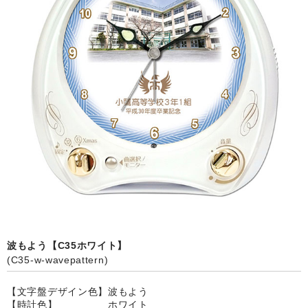
カード付フォトフレームクロック(集合)
目覚まし時計(集合＋個別)
メロディ時計(集合)
音声時計(集合)
目覚まし時計(個別)
お絵かきギャラリープラス(絵＋個別)
メロディ時計(個別)
知育時計
制服メモリー
波もよう【C35ホワイト】
(C35-w-wavepattern)
お絵かきギャラリー
【文字盤デザイン色】波もよう
自作オリジナル時計
【時計色】 ホワイト