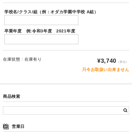
お客様の声
学校名/クラス/組（例：オダカ学園中学校 A組）
ご注文
送料-発送-支払
卒業年度 例:令和3年度 2021年度
ラッピング・のし
カタログダウンロード
在庫状態 :
在庫有り
¥3,740
（税込）
お問合せ
只今お取扱い出来ません
特商法に基づく表記
プライバシーポリシー
商品検索
会社案内
営業日