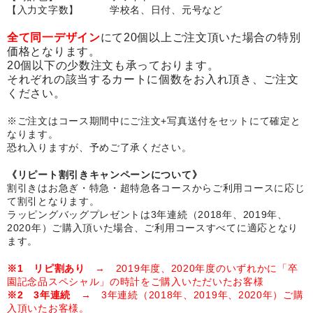
【入力文字数】 学校名、日付、元号など
卒園DVDアルバム
全て同一デザイン
にて20個以上ご注文頂いた場合の特別
園や先生への贈り物
価格となります。
20個以下の少数注文も承っております。
卒業記念品
それぞれの該当するカートに個数をお入れ頂き、ご注文
ください。
音声入りフォトフレームクロック(集合)
※ご注文はコース期間中にご注文+写真送付をセットにて確定と
なります。
音声入りフォトフレームクロック(校歌)
恐れ入りますが、予めご了承ください。
スポーツウォッチ
《リピート割引きキャンペーンについて》
割引きはお急ぎ・特急・超特急各コースからご利用コースに応じ
ポケットウォッチ
て割引となります。
ラッピングバッグプレゼントは3年連続（2018年、2019年、
目覚まし時計(集合)
2020年）ご購入頂いた場合、ご利用コースすべてに適応となり
ます。
温湿度計付目覚まし時計
※1 リピ割あり
→ 2019年度、2020年度のいずれかに「卒
園記念品スペシャル」の時計をご購入いただいたお客様
制服メモリー
※2 3年連続
→ 3年連続（2018年、2019年、2020年）ご購
入頂いたお客様。