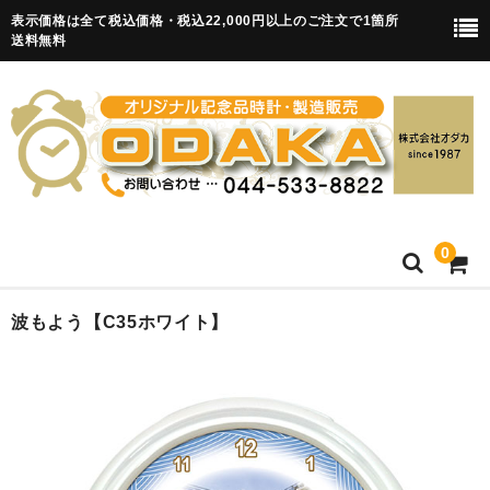
表示価格は全て税込価格・税込22,000円以上のご注文で1箇所
送料無料
0
HOME
波もよう【C35ホワイト】
卒園記念品
目覚まし時計(集合)
知育目覚まし時計(集合・園舎)