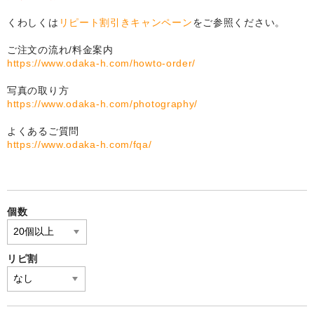
自作オリジナル時計
くわしくは
リピート割引きキャンペーン
をご参照ください。
卒部卒団記念品
ご注文の流れ/料金案内
運動部・スポーツクラブ
https://www.odaka-h.com/howto-order/
写真の取り方
ユニフォームメモリー
https://www.odaka-h.com/photography/
文化系クラブ
よくあるご質問
https://www.odaka-h.com/fqa/
よくある質問
写真の撮影方法
リピート割
個数
写真合成料今だけ無料も
リピ割
追加料金
選ばれ続ける理由