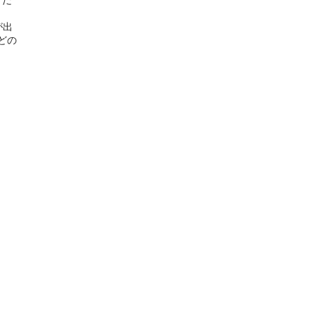
くだ
が出
どの