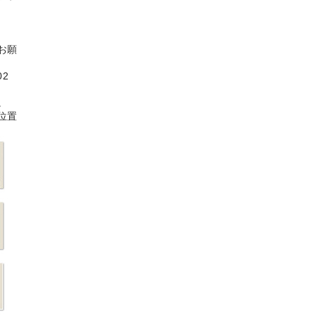
お願
2
。
位置