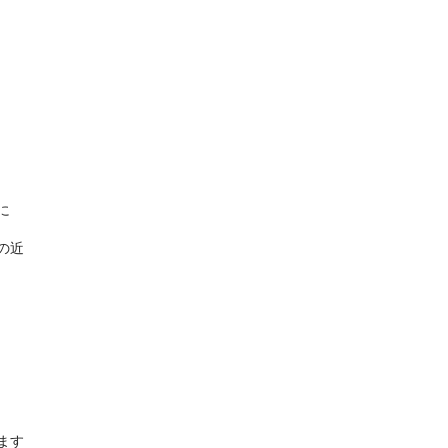
に
の近
ます