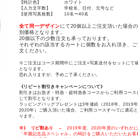
【時計色】 ホワイト
【入力文字数】 学校名、日付、元号など
【使用写真枚数】 10名〜40名
全て同一デザイン
にて20個以上ご注文頂いた場合
別価格となります。
20個以下の少数注文も承っております。
それぞれの該当するカートに個数をお入れ頂き、ご
文ください。
※ご注文はコース期間中にご注文+写真送付をセットにて
となります。
恐れ入りますが、予めご了承ください。
《リピート割引きキャンペーンについて》
割引きはお急ぎ・特急・超特急各コースからご利用コース
じて割引となります。
ラッピングバッグプレゼントは3年連続（2018年、2019
2020年）ご購入頂いた場合、ご利用コースすべてに適応
ります。
※1 リピ割あり
→ 2019年度、2020年度のいずれか
「卒園記念品スペシャル」の時計をご購入いただいたお客