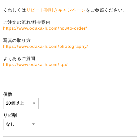
自作オリジナル時計
くわしくは
リピート割引きキャンペーン
をご参照ください。
卒部卒団記念品
ご注文の流れ/料金案内
運動部・スポーツクラブ
https://www.odaka-h.com/howto-order/
写真の取り方
ユニフォームメモリー
https://www.odaka-h.com/photography/
文化系クラブ
よくあるご質問
https://www.odaka-h.com/fqa/
よくある質問
写真の撮影方法
リピート割
個数
写真合成料今だけ無料も
リピ割
追加料金
選ばれ続ける理由