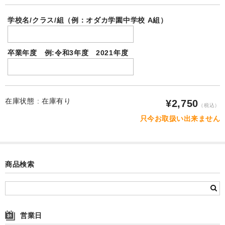
お客様の声
学校名/クラス/組（例：オダカ学園中学校 A組）
ご注文
送料-発送-支払
卒業年度 例:令和3年度 2021年度
ラッピング・のし
カタログダウンロード
在庫状態 :
在庫有り
¥2,750
（税込）
お問合せ
只今お取扱い出来ません
特商法に基づく表記
プライバシーポリシー
商品検索
会社案内
営業日