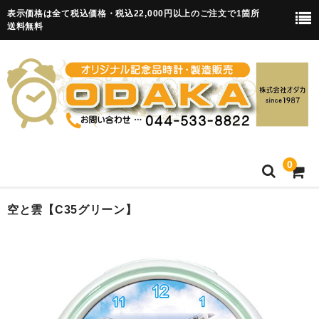
表示価格は全て税込価格・税込22,000円以上のご注文で1箇所
送料無料
0
HOME
空と雲【C35グリーン】
卒園記念品
目覚まし時計(集合)
知育目覚まし時計(集合・園舎)