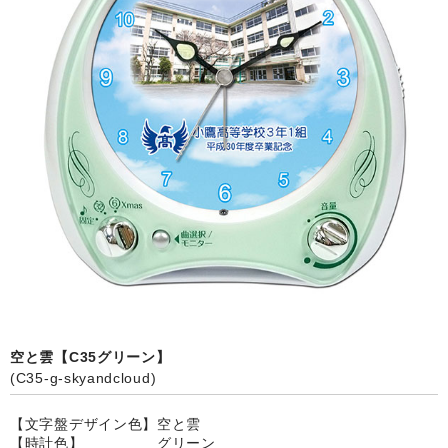
カード付フォトフレームクロック(集合)
目覚まし時計(集合＋個別)
メロディ時計(集合)
音声時計(集合)
目覚まし時計(個別)
お絵かきギャラリープラス(絵＋個別)
メロディ時計(個別)
知育時計
制服メモリー
空と雲【C35グリーン】
(C35-g-skyandcloud)
お絵かきギャラリー
【文字盤デザイン色】空と雲
自作オリジナル時計
【時計色】 グリーン