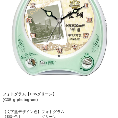
カード付フォトフレームクロック(集合)
目覚まし時計(集合＋個別)
メロディ時計(集合)
音声時計(集合)
目覚まし時計(個別)
お絵かきギャラリープラス(絵＋個別)
メロディ時計(個別)
知育時計
制服メモリー
フォトグラム【C35グリーン】
(C35-g-photogram)
お絵かきギャラリー
【文字盤デザイン色】フォトグラム
自作オリジナル時計
【時計色】 グリーン