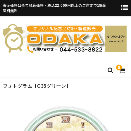
表示価格は全て税込価格・税込22,000円以上のご注文で1箇所
送料無料
0
HOME
フォトグラム【C35グリーン】
卒園記念品
目覚まし時計(集合)
知育目覚まし時計(集合・園舎)