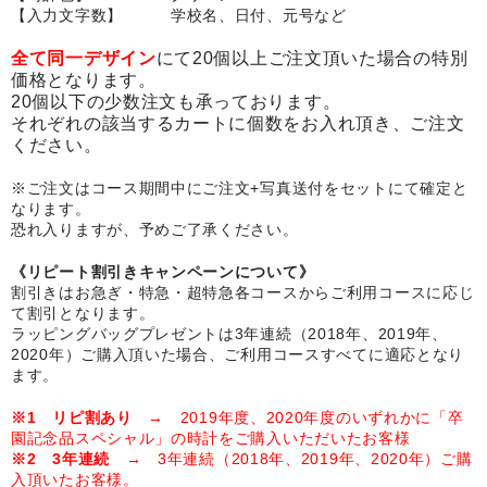
【入力文字数】 学校名、日付、元号など
卒園DVDアルバム
全て同一デザイン
にて20個以上ご注文頂いた場合の特別
園や先生への贈り物
価格となります。
20個以下の少数注文も承っております。
卒業記念品
それぞれの該当するカートに個数をお入れ頂き、ご注文
ください。
音声入りフォトフレームクロック(集合)
※ご注文はコース期間中にご注文+写真送付をセットにて確定と
なります。
音声入りフォトフレームクロック(校歌)
恐れ入りますが、予めご了承ください。
スポーツウォッチ
《リピート割引きキャンペーンについて》
割引きはお急ぎ・特急・超特急各コースからご利用コースに応じ
ポケットウォッチ
て割引となります。
ラッピングバッグプレゼントは3年連続（2018年、2019年、
目覚まし時計(集合)
2020年）ご購入頂いた場合、ご利用コースすべてに適応となり
ます。
温湿度計付目覚まし時計
※1 リピ割あり
→ 2019年度、2020年度のいずれかに「卒
園記念品スペシャル」の時計をご購入いただいたお客様
制服メモリー
※2 3年連続
→ 3年連続（2018年、2019年、2020年）ご購
入頂いたお客様。