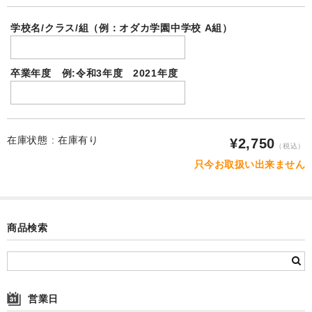
お客様の声
学校名/クラス/組（例：オダカ学園中学校 A組）
ご注文
送料-発送-支払
卒業年度 例:令和3年度 2021年度
ラッピング・のし
カタログダウンロード
在庫状態 :
在庫有り
¥2,750
（税込）
お問合せ
只今お取扱い出来ません
特商法に基づく表記
プライバシーポリシー
商品検索
会社案内
営業日