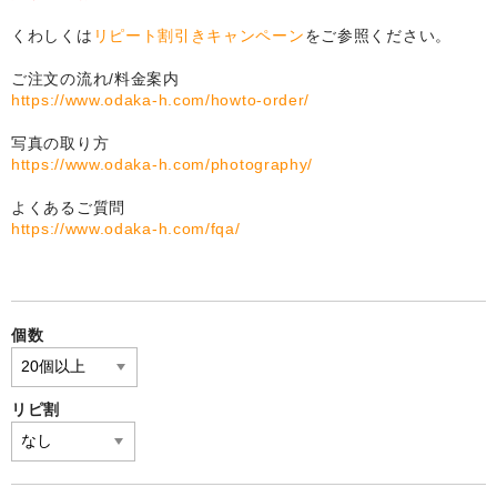
自作オリジナル時計
くわしくは
リピート割引きキャンペーン
をご参照ください。
卒部卒団記念品
ご注文の流れ/料金案内
運動部・スポーツクラブ
https://www.odaka-h.com/howto-order/
写真の取り方
ユニフォームメモリー
https://www.odaka-h.com/photography/
文化系クラブ
よくあるご質問
https://www.odaka-h.com/fqa/
よくある質問
写真の撮影方法
リピート割
個数
写真合成料今だけ無料も
リピ割
追加料金
選ばれ続ける理由