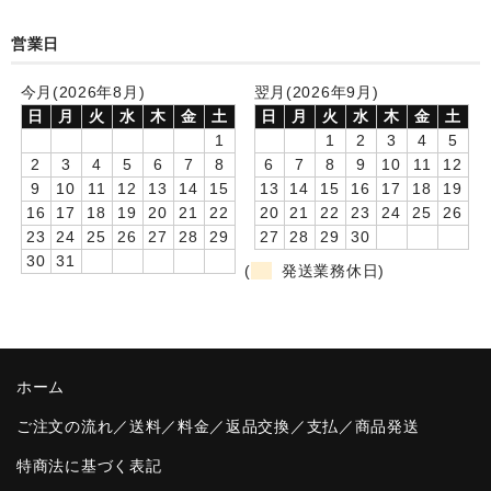
卒園DVDアルバム
営業日
園や先生への贈り物
今月(2026年8月)
翌月(2026年9月)
日
月
火
水
木
金
土
日
月
火
水
木
金
土
卒業記念品
1
1
2
3
4
5
2
3
4
5
6
7
8
6
7
8
9
10
11
12
音声入りフォトフレームクロック(集合)
9
10
11
12
13
14
15
13
14
15
16
17
18
19
16
17
18
19
20
21
22
20
21
22
23
24
25
26
音声入りフォトフレームクロック(校歌)
23
24
25
26
27
28
29
27
28
29
30
30
31
スポーツウォッチ
(
発送業務休日)
ポケットウォッチ
目覚まし時計(集合)
ホーム
温湿度計付目覚まし時計
ご注文の流れ／送料／料金／返品交換／支払／商品発送
制服メモリー
特商法に基づく表記