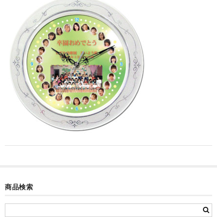
カード付フォトフレームクロック(集合)
目覚まし時計(集合＋個別)
メロディ時計(集合)
音声時計(集合)
目覚まし時計(個別)
お絵かきギャラリープラス(絵＋個別)
メロディ時計(個別)
知育時計
制服メモリー
商品検索
お絵かきギャラリー
自作オリジナル時計