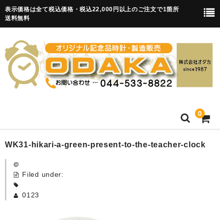
表示価格は全て税込価格・税込22,000円以上のご注文で1箇所
送料無料
0
HOME
WK31-hikari-a-green-present-to-the-teacher-clock
卒園記念品
Filed under:
目覚まし時計(集合)
0123
知育目覚まし時計(集合・園舎)