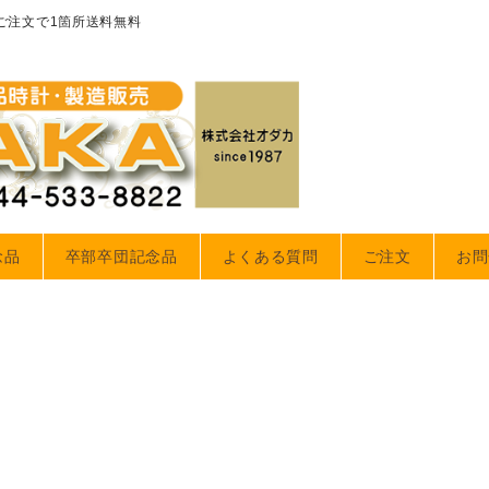
のご注文で1箇所送料無料
念品
卒部卒団記念品
よくある質問
ご注文
お問