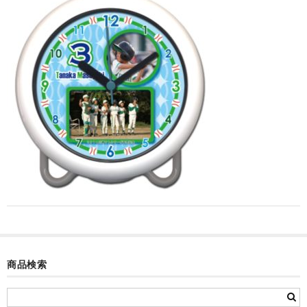
カード付フォトフレームクロック(集合)
目覚まし時計(集合＋個別)
メロディ時計(集合)
音声時計(集合)
目覚まし時計(個別)
お絵かきギャラリープラス(絵＋個別)
メロディ時計(個別)
知育時計
制服メモリー
商品検索
お絵かきギャラリー
自作オリジナル時計