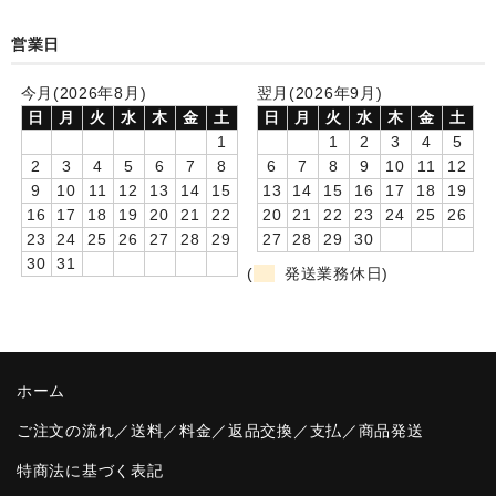
卒園DVDアルバム
営業日
園や先生への贈り物
今月(2026年8月)
翌月(2026年9月)
日
月
火
水
木
金
土
日
月
火
水
木
金
土
卒業記念品
1
1
2
3
4
5
2
3
4
5
6
7
8
6
7
8
9
10
11
12
音声入りフォトフレームクロック(集合)
9
10
11
12
13
14
15
13
14
15
16
17
18
19
16
17
18
19
20
21
22
20
21
22
23
24
25
26
音声入りフォトフレームクロック(校歌)
23
24
25
26
27
28
29
27
28
29
30
30
31
スポーツウォッチ
(
発送業務休日)
ポケットウォッチ
目覚まし時計(集合)
ホーム
温湿度計付目覚まし時計
ご注文の流れ／送料／料金／返品交換／支払／商品発送
制服メモリー
特商法に基づく表記