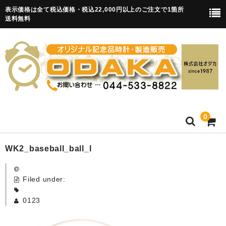
表示価格は全て税込価格・税込22,000円以上のご注文で1箇所
送料無料
0
HOME
WK2_baseball_ball_l
卒園記念品
Filed under:
目覚まし時計(集合)
0123
知育目覚まし時計(集合・園舎)