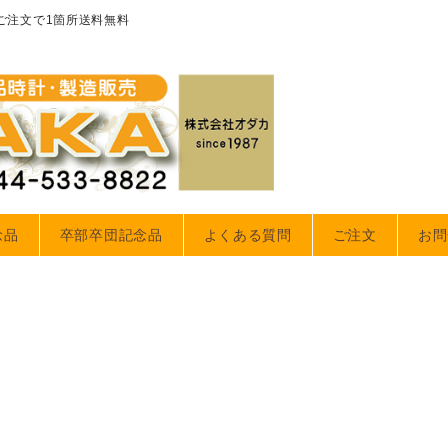
のご注文で1箇所送料無料
念品
卒部卒団記念品
よくある質問
ご注文
お問