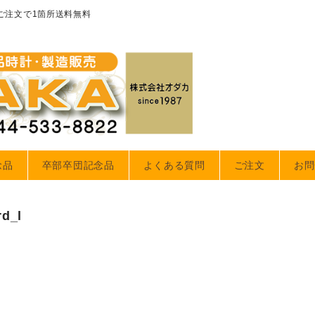
のご注文で1箇所送料無料
念品
卒部卒団記念品
よくある質問
ご注文
お問
rd_l