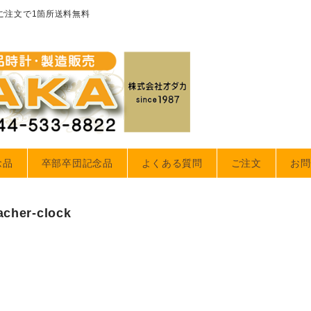
のご注文で1箇所送料無料
念品
卒部卒団記念品
よくある質問
ご注文
お問
acher-clock