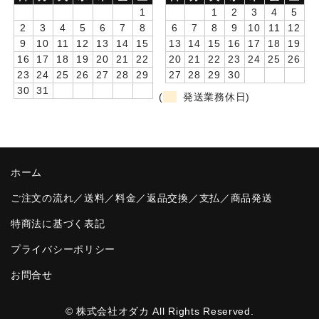
1
1
2
3
4
5
卒園DVDアルバム
2
3
4
5
6
7
8
6
7
8
9
10
11
12
9
10
11
12
13
14
15
13
14
15
16
17
18
19
園や先生への贈り物
16
17
18
19
20
21
22
20
21
22
23
24
25
26
23
24
25
26
27
28
29
27
28
29
30
卒業記念品
30
31
(
発送業務休日)
音声入りフォトフレームクロック(集合)
音声入りフォトフレームクロック(校歌)
スポーツウォッチ
ホーム
ご注文の流れ／送料／料金／返品交換／支払／商品発送
ポケットウォッチ
特商法に基づく表記
目覚まし時計(集合)
プライバシーポリシー
温湿度計付目覚まし時計
お問合せ
制服メモリー
© 株式会社オダカ All Rights Reserved.