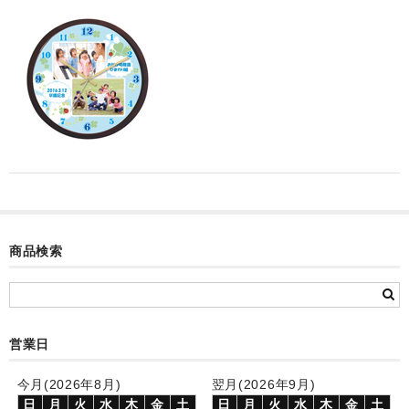
カード付フォトフレームクロック(集合)
目覚まし時計(集合＋個別)
メロディ時計(集合)
音声時計(集合)
目覚まし時計(個別)
お絵かきギャラリープラス(絵＋個別)
メロディ時計(個別)
商品検索
知育時計
制服メモリー
営業日
お絵かきギャラリー
今月(2026年8月)
翌月(2026年9月)
自作オリジナル時計
日
月
火
水
木
金
土
日
月
火
水
木
金
土