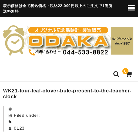
表示価格は全て税込価格・税込22,000円以上のご注文で1箇所
送料無料
0
HOME
WK21-four-leaf-clover-bule-present-to-the-teacher-
clock
卒園記念品
Filed under:
目覚まし時計(集合)
0123
知育目覚まし時計(集合・園舎)