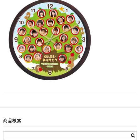
カード付フォトフレームクロック(集合)
目覚まし時計(集合＋個別)
メロディ時計(集合)
音声時計(集合)
目覚まし時計(個別)
お絵かきギャラリープラス(絵＋個別)
メロディ時計(個別)
知育時計
制服メモリー
商品検索
お絵かきギャラリー
自作オリジナル時計