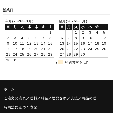
卒園DVDアルバム
営業日
園や先生への贈り物
今月(2026年8月)
翌月(2026年9月)
日
月
火
水
木
金
土
日
月
火
水
木
金
土
卒業記念品
1
1
2
3
4
5
2
3
4
5
6
7
8
6
7
8
9
10
11
12
音声入りフォトフレームクロック(集合)
9
10
11
12
13
14
15
13
14
15
16
17
18
19
16
17
18
19
20
21
22
20
21
22
23
24
25
26
音声入りフォトフレームクロック(校歌)
23
24
25
26
27
28
29
27
28
29
30
30
31
スポーツウォッチ
(
発送業務休日)
ポケットウォッチ
目覚まし時計(集合)
ホーム
温湿度計付目覚まし時計
ご注文の流れ／送料／料金／返品交換／支払／商品発送
制服メモリー
特商法に基づく表記