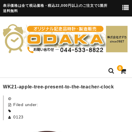
表示価格は全て税込価格・税込22,000円以上のご注文で1箇所
送料無料
0
HOME
WK21-apple-tree-present-to-the-teacher-clock
卒園記念品
Filed under:
目覚まし時計(集合)
0123
知育目覚まし時計(集合・園舎)