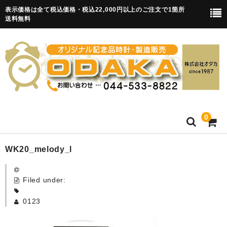
表示価格は全て税込価格・税込22,000円以上のご注文で1箇所
送料無料
0
HOME
WK20_melody_l
卒園記念品
Filed under:
目覚まし時計(集合)
0123
知育目覚まし時計(集合・園舎)