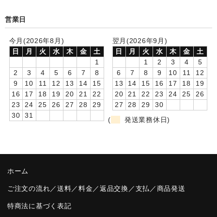
卒園DVDアルバム
営業日
園や先生への贈り物
今月(2026年8月)
翌月(2026年9月)
日
月
火
水
木
金
土
日
月
火
水
木
金
土
卒業記念品
1
1
2
3
4
5
2
3
4
5
6
7
8
6
7
8
9
10
11
12
音声入りフォトフレームクロック(集合)
9
10
11
12
13
14
15
13
14
15
16
17
18
19
16
17
18
19
20
21
22
20
21
22
23
24
25
26
音声入りフォトフレームクロック(校歌)
23
24
25
26
27
28
29
27
28
29
30
30
31
スポーツウォッチ
(
発送業務休日)
ポケットウォッチ
目覚まし時計(集合)
ホーム
温湿度計付目覚まし時計
ご注文の流れ／送料／料金／返品交換／支払／商品発送
制服メモリー
特商法に基づく表記