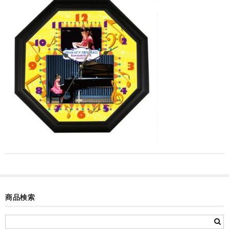
カード付フォトフレームクロック(集合)
目覚まし時計(集合＋個別)
メロディ時計(集合)
音声時計(集合)
目覚まし時計(個別)
お絵かきギャラリープラス(絵＋個別)
メロディ時計(個別)
知育時計
制服メモリー
商品検索
お絵かきギャラリー
自作オリジナル時計