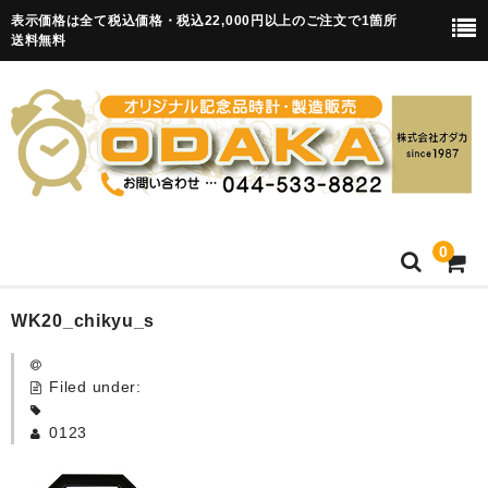
表示価格は全て税込価格・税込22,000円以上のご注文で1箇所
送料無料
0
HOME
WK20_chikyu_s
卒園記念品
Filed under:
目覚まし時計(集合)
0123
知育目覚まし時計(集合・園舎)