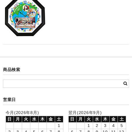
カード付フォトフレームクロック(集合)
目覚まし時計(集合＋個別)
メロディ時計(集合)
音声時計(集合)
目覚まし時計(個別)
お絵かきギャラリープラス(絵＋個別)
商品検索
メロディ時計(個別)
知育時計
営業日
制服メモリー
今月(2026年8月)
翌月(2026年9月)
お絵かきギャラリー
日
月
火
水
木
金
土
日
月
火
水
木
金
土
1
1
2
3
4
5
自作オリジナル時計