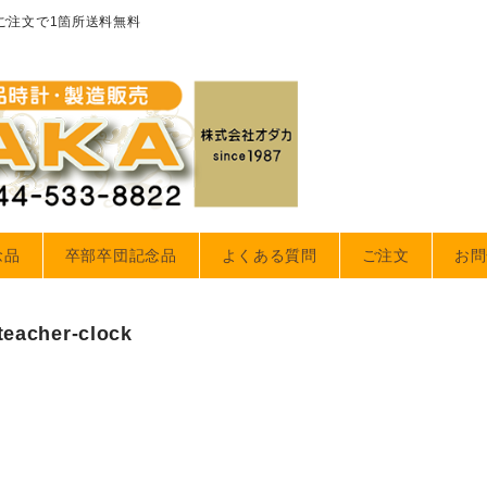
のご注文で1箇所送料無料
念品
卒部卒団記念品
よくある質問
ご注文
お問
teacher-clock