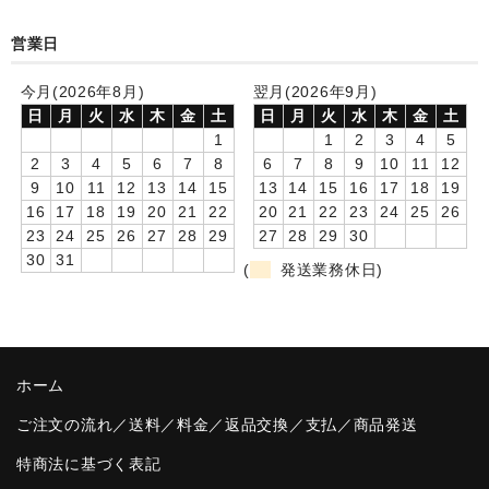
卒園DVDアルバム
営業日
園や先生への贈り物
今月(2026年8月)
翌月(2026年9月)
日
月
火
水
木
金
土
日
月
火
水
木
金
土
卒業記念品
1
1
2
3
4
5
2
3
4
5
6
7
8
6
7
8
9
10
11
12
音声入りフォトフレームクロック(集合)
9
10
11
12
13
14
15
13
14
15
16
17
18
19
16
17
18
19
20
21
22
20
21
22
23
24
25
26
音声入りフォトフレームクロック(校歌)
23
24
25
26
27
28
29
27
28
29
30
30
31
スポーツウォッチ
(
発送業務休日)
ポケットウォッチ
目覚まし時計(集合)
ホーム
温湿度計付目覚まし時計
ご注文の流れ／送料／料金／返品交換／支払／商品発送
制服メモリー
特商法に基づく表記