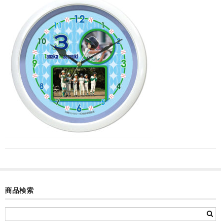
カード付フォトフレームクロック(集合)
目覚まし時計(集合＋個別)
メロディ時計(集合)
音声時計(集合)
目覚まし時計(個別)
お絵かきギャラリープラス(絵＋個別)
メロディ時計(個別)
知育時計
制服メモリー
商品検索
お絵かきギャラリー
自作オリジナル時計