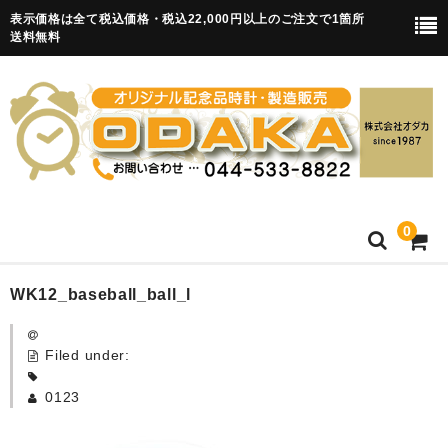
表示価格は全て税込価格・税込22,000円以上のご注文で1箇所
送料無料
0
HOME
WK12_baseball_ball_l
卒園記念品
Filed under:
目覚まし時計(集合)
0123
知育目覚まし時計(集合・園舎)