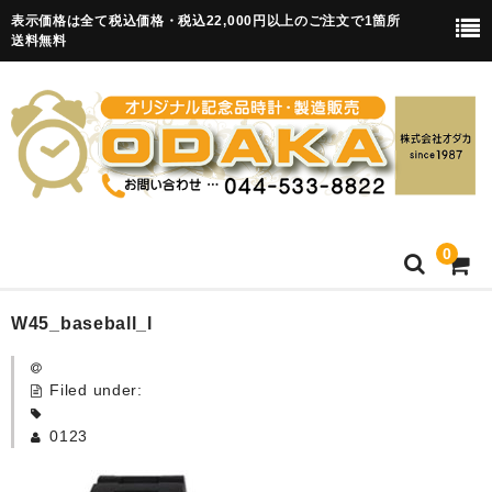
表示価格は全て税込価格・税込22,000円以上のご注文で1箇所
送料無料
0
HOME
W45_baseball_l
卒園記念品
Filed under:
目覚まし時計(集合)
0123
知育目覚まし時計(集合・園舎)