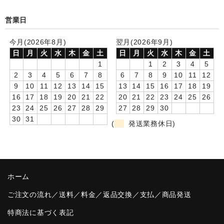
卒園DVDアルバム
営業日
園や先生への贈り物
今月(2026年8月)
翌月(2026年9月)
日
月
火
水
木
金
土
日
月
火
水
木
金
土
卒業記念品
1
1
2
3
4
5
2
3
4
5
6
7
8
6
7
8
9
10
11
12
音声入りフォトフレームクロック(集合)
9
10
11
12
13
14
15
13
14
15
16
17
18
19
16
17
18
19
20
21
22
20
21
22
23
24
25
26
音声入りフォトフレームクロック(校歌)
23
24
25
26
27
28
29
27
28
29
30
30
31
スポーツウォッチ
(
発送業務休日)
ポケットウォッチ
目覚まし時計(集合)
ホーム
温湿度計付目覚まし時計
ご注文の流れ／送料／料金／返品交換／支払／商品発送
制服メモリー
特商法に基づく表記