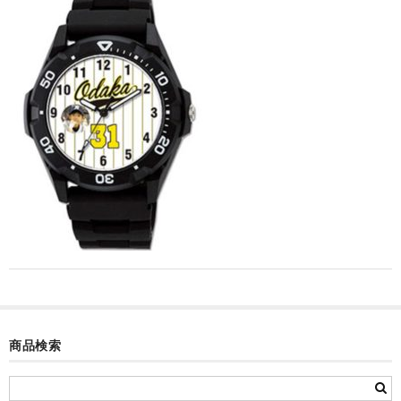
カード付フォトフレームクロック(集合)
目覚まし時計(集合＋個別)
メロディ時計(集合)
音声時計(集合)
目覚まし時計(個別)
お絵かきギャラリープラス(絵＋個別)
メロディ時計(個別)
知育時計
制服メモリー
商品検索
お絵かきギャラリー
自作オリジナル時計