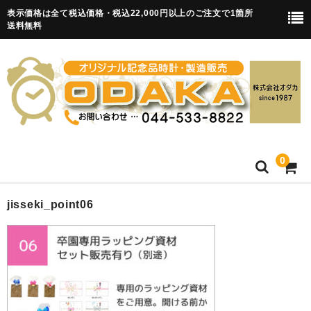
表示価格は全て税込価格・税込22,000円以上のご注文で1箇所
送料無料
0
HOME
jisseki_point06
卒園記念品
目覚まし時計(集合)
知育目覚まし時計(集合・園舎)