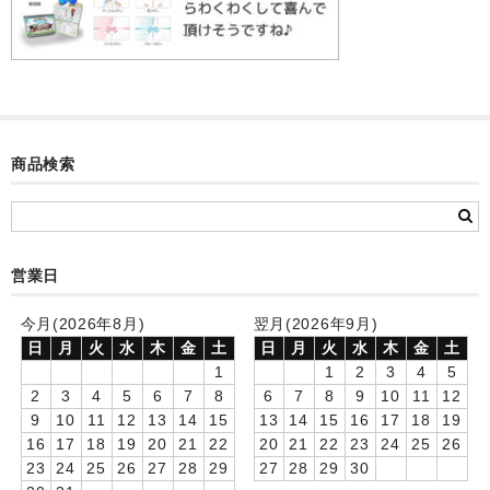
カード付フォトフレームクロック(集合)
目覚まし時計(集合＋個別)
メロディ時計(集合)
音声時計(集合)
商品検索
目覚まし時計(個別)
お絵かきギャラリープラス(絵＋個別)
営業日
メロディ時計(個別)
今月(2026年8月)
翌月(2026年9月)
知育時計
日
月
火
水
木
金
土
日
月
火
水
木
金
土
1
1
2
3
4
5
制服メモリー
2
3
4
5
6
7
8
6
7
8
9
10
11
12
9
10
11
12
13
14
15
13
14
15
16
17
18
19
お絵かきギャラリー
16
17
18
19
20
21
22
20
21
22
23
24
25
26
23
24
25
26
27
28
29
27
28
29
30
自作オリジナル時計