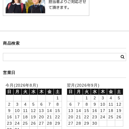
カード付フォトフレームクロック(集合)
目覚まし時計(集合＋個別)
メロディ時計(集合)
音声時計(集合)
商品検索
目覚まし時計(個別)
お絵かきギャラリープラス(絵＋個別)
営業日
メロディ時計(個別)
今月(2026年8月)
翌月(2026年9月)
知育時計
日
月
火
水
木
金
土
日
月
火
水
木
金
土
1
1
2
3
4
5
制服メモリー
2
3
4
5
6
7
8
6
7
8
9
10
11
12
9
10
11
12
13
14
15
13
14
15
16
17
18
19
お絵かきギャラリー
16
17
18
19
20
21
22
20
21
22
23
24
25
26
23
24
25
26
27
28
29
27
28
29
30
自作オリジナル時計