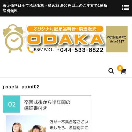
表示価格は全て税込価格・税込22,000円以上のご注文で1箇所
送料無料
0
HOME
jisseki_point02
卒園記念品
目覚まし時計(集合)
知育目覚まし時計(集合・園舎)