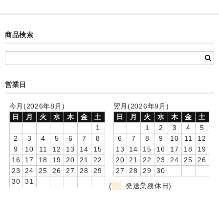
カード付フォトフレームクロック(集合)
目覚まし時計(集合＋個別)
商品検索
メロディ時計(集合)
音声時計(集合)
営業日
目覚まし時計(個別)
今月(2026年8月)
翌月(2026年9月)
お絵かきギャラリープラス(絵＋個別)
日
月
火
水
木
金
土
日
月
火
水
木
金
土
1
1
2
3
4
5
メロディ時計(個別)
2
3
4
5
6
7
8
6
7
8
9
10
11
12
9
10
11
12
13
14
15
13
14
15
16
17
18
19
知育時計
16
17
18
19
20
21
22
20
21
22
23
24
25
26
23
24
25
26
27
28
29
27
28
29
30
制服メモリー
30
31
(
発送業務休日)
お絵かきギャラリー
自作オリジナル時計