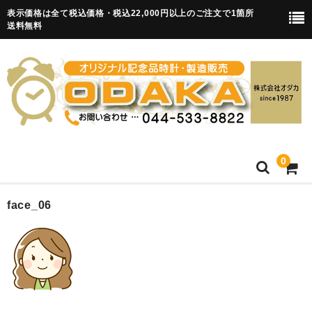
表示価格は全て税込価格・税込22,000円以上のご注文で1箇所
送料無料
0
HOME
face_06
卒園記念品
目覚まし時計(集合)
知育目覚まし時計(集合・園舎)