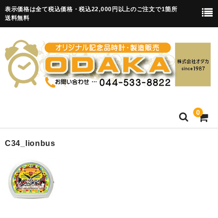
表示価格は全て税込価格・税込22,000円以上のご注文で1箇所
送料無料
0
HOME
C34_lionbus
卒園記念品
目覚まし時計(集合)
知育目覚まし時計(集合・園舎)