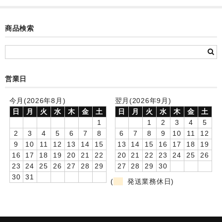
カード付フォトフレームクロック(集合)
商品検索
目覚まし時計(集合＋個別)
メロディ時計(集合)
音声時計(集合)
営業日
目覚まし時計(個別)
今月(2026年8月)
翌月(2026年9月)
日
月
火
水
木
金
土
日
月
火
水
木
金
土
お絵かきギャラリープラス(絵＋個別)
1
1
2
3
4
5
メロディ時計(個別)
2
3
4
5
6
7
8
6
7
8
9
10
11
12
9
10
11
12
13
14
15
13
14
15
16
17
18
19
知育時計
16
17
18
19
20
21
22
20
21
22
23
24
25
26
23
24
25
26
27
28
29
27
28
29
30
制服メモリー
30
31
(
発送業務休日)
お絵かきギャラリー
自作オリジナル時計