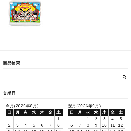
カード付フォトフレームクロック(集合)
目覚まし時計(集合＋個別)
メロディ時計(集合)
音声時計(集合)
目覚まし時計(個別)
商品検索
お絵かきギャラリープラス(絵＋個別)
メロディ時計(個別)
知育時計
営業日
制服メモリー
今月(2026年8月)
翌月(2026年9月)
日
月
火
水
木
金
土
日
月
火
水
木
金
土
お絵かきギャラリー
1
1
2
3
4
5
2
3
4
5
6
7
8
6
7
8
9
10
11
12
自作オリジナル時計