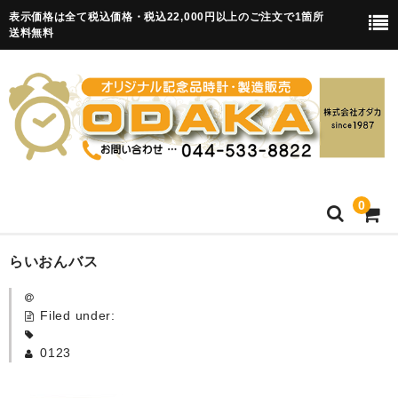
表示価格は全て税込価格・税込22,000円以上のご注文で1箇所
送料無料
0
HOME
らいおんバス
卒園記念品
Filed under:
目覚まし時計(集合)
0123
知育目覚まし時計(集合・園舎)