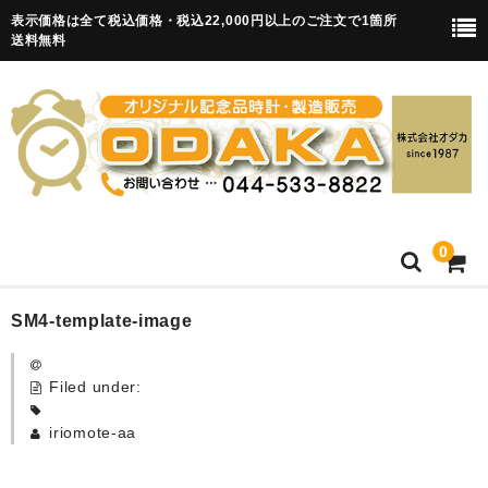
表示価格は全て税込価格・税込22,000円以上のご注文で1箇所
送料無料
0
HOME
SM4-template-image
卒園記念品
Filed under:
目覚まし時計(集合)
iriomote-aa
知育目覚まし時計(集合・園舎)