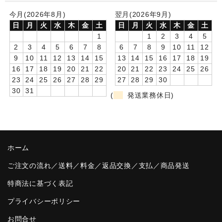
今月(2026年8月)
翌月(2026年9月)
卒園DVDアルバム
日
月
火
水
木
金
土
日
月
火
水
木
金
土
園や先生への贈り物
1
1
2
3
4
5
2
3
4
5
6
7
8
6
7
8
9
10
11
12
卒業記念品
9
10
11
12
13
14
15
13
14
15
16
17
18
19
16
17
18
19
20
21
22
20
21
22
23
24
25
26
音声入りフォトフレームクロック(集合)
23
24
25
26
27
28
29
27
28
29
30
30
31
(
発送業務休日)
音声入りフォトフレームクロック(校歌)
スポーツウォッチ
ポケットウォッチ
ホーム
目覚まし時計(集合)
ご注文の流れ／送料／料金／返品交換／支払／商品発送
温湿度計付目覚まし時計
特商法に基づく表記
プライバシーポリシー
制服メモリー
お問合せ