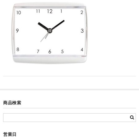
カード付フォトフレームクロック(集合)
目覚まし時計(集合＋個別)
メロディ時計(集合)
音声時計(集合)
目覚まし時計(個別)
お絵かきギャラリープラス(絵＋個別)
メロディ時計(個別)
知育時計
商品検索
制服メモリー
お絵かきギャラリー
営業日
自作オリジナル時計