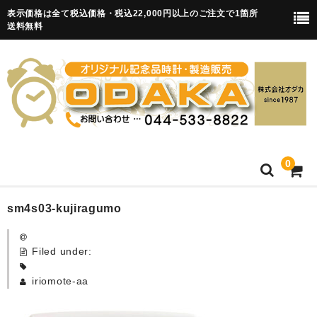
表示価格は全て税込価格・税込22,000円以上のご注文で1箇所
送料無料
0
HOME
sm4s03-kujiragumo
卒園記念品
Filed under:
目覚まし時計(集合)
iriomote-aa
知育目覚まし時計(集合・園舎)