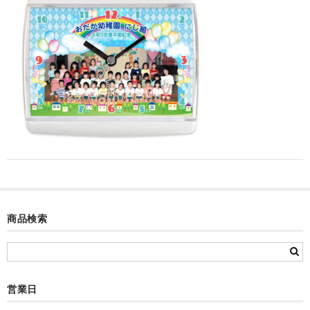
カード付フォトフレームクロック(集合)
目覚まし時計(集合＋個別)
メロディ時計(集合)
音声時計(集合)
目覚まし時計(個別)
お絵かきギャラリープラス(絵＋個別)
メロディ時計(個別)
知育時計
商品検索
制服メモリー
お絵かきギャラリー
営業日
自作オリジナル時計