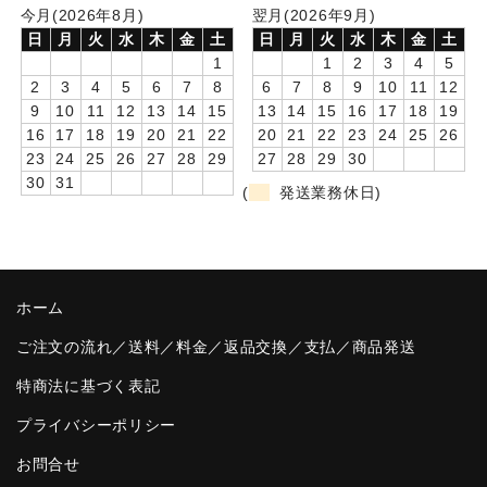
今月(2026年8月)
翌月(2026年9月)
卒園DVDアルバム
日
月
火
水
木
金
土
日
月
火
水
木
金
土
1
1
2
3
4
5
園や先生への贈り物
2
3
4
5
6
7
8
6
7
8
9
10
11
12
9
10
11
12
13
14
15
13
14
15
16
17
18
19
卒業記念品
16
17
18
19
20
21
22
20
21
22
23
24
25
26
23
24
25
26
27
28
29
27
28
29
30
音声入りフォトフレームクロック(集合)
30
31
(
発送業務休日)
音声入りフォトフレームクロック(校歌)
スポーツウォッチ
ホーム
ポケットウォッチ
ご注文の流れ／送料／料金／返品交換／支払／商品発送
目覚まし時計(集合)
特商法に基づく表記
温湿度計付目覚まし時計
プライバシーポリシー
制服メモリー
お問合せ