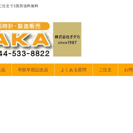
のご注文で1箇所送料無料
念品
卒部卒団記念品
よくある質問
ご注文
お問