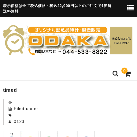
表示価格は全て税込価格・税込22,000円以上のご注文で1箇所
送料無料
0
HOME
timed
卒園記念品
Filed under:
目覚まし時計(集合)
0123
知育目覚まし時計(集合・園舎)