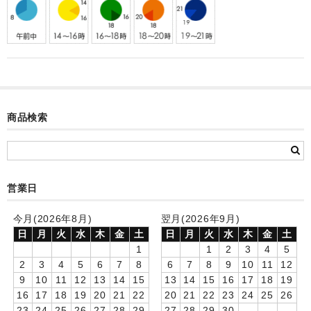
カード付フォトフレームクロック(集合)
目覚まし時計(集合＋個別)
メロディ時計(集合)
音声時計(集合)
商品検索
目覚まし時計(個別)
お絵かきギャラリープラス(絵＋個別)
メロディ時計(個別)
営業日
知育時計
今月(2026年8月)
翌月(2026年9月)
日
月
火
水
木
金
土
日
月
火
水
木
金
土
制服メモリー
1
1
2
3
4
5
2
3
4
5
6
7
8
6
7
8
9
10
11
12
お絵かきギャラリー
9
10
11
12
13
14
15
13
14
15
16
17
18
19
16
17
18
19
20
21
22
20
21
22
23
24
25
26
自作オリジナル時計
23
24
25
26
27
28
29
27
28
29
30