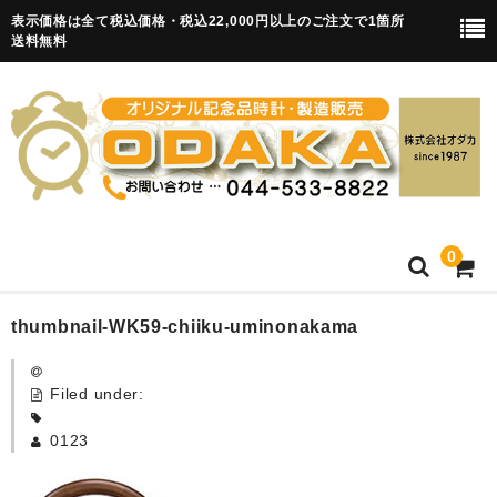
表示価格は全て税込価格・税込22,000円以上のご注文で1箇所
送料無料
0
HOME
thumbnail-WK59-chiiku-uminonakama
卒園記念品
Filed under:
目覚まし時計(集合)
0123
知育目覚まし時計(集合・園舎)