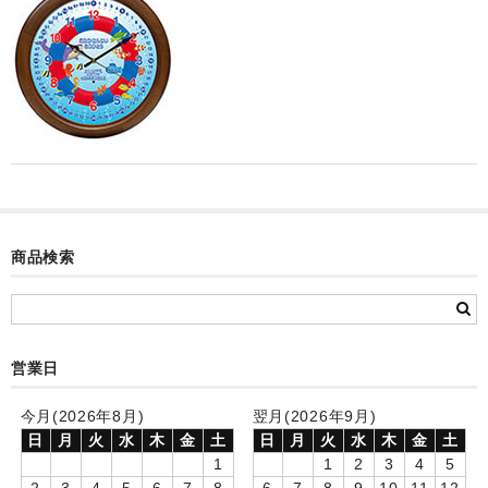
カード付フォトフレームクロック(集合)
目覚まし時計(集合＋個別)
メロディ時計(集合)
音声時計(集合)
目覚まし時計(個別)
お絵かきギャラリープラス(絵＋個別)
商品検索
メロディ時計(個別)
知育時計
営業日
制服メモリー
今月(2026年8月)
翌月(2026年9月)
お絵かきギャラリー
日
月
火
水
木
金
土
日
月
火
水
木
金
土
1
1
2
3
4
5
自作オリジナル時計