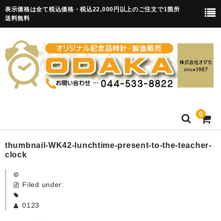
表示価格は全て税込価格・税込22,000円以上のご注文で1箇所
送料無料
0
HOME
thumbnail-WK42-lunchtime-present-to-the-teacher-
clock
卒園記念品
Filed under:
目覚まし時計(集合)
0123
知育目覚まし時計(集合・園舎)