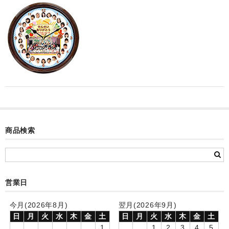
カード付フォトフレームクロック(集合)
目覚まし時計(集合＋個別)
メロディ時計(集合)
音声時計(集合)
目覚まし時計(個別)
お絵かきギャラリープラス(絵＋個別)
商品検索
メロディ時計(個別)
知育時計
制服メモリー
営業日
お絵かきギャラリー
今月(2026年8月)
翌月(2026年9月)
日
月
火
水
木
金
土
日
月
火
水
木
金
土
自作オリジナル時計
1
1
2
3
4
5