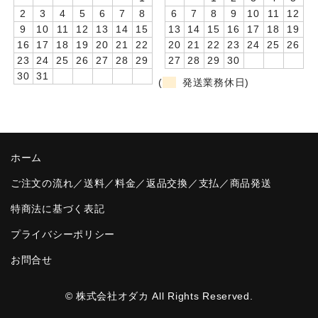
2
3
4
5
6
7
8
6
7
8
9
10
11
12
卒園DVDアルバム
9
10
11
12
13
14
15
13
14
15
16
17
18
19
16
17
18
19
20
21
22
20
21
22
23
24
25
26
園や先生への贈り物
23
24
25
26
27
28
29
27
28
29
30
30
31
卒業記念品
(
発送業務休日)
音声入りフォトフレームクロック(集合)
音声入りフォトフレームクロック(校歌)
ホーム
スポーツウォッチ
ご注文の流れ／送料／料金／返品交換／支払／商品発送
ポケットウォッチ
特商法に基づく表記
目覚まし時計(集合)
プライバシーポリシー
お問合せ
温湿度計付目覚まし時計
制服メモリー
© 株式会社オダカ All Rights Reserved.