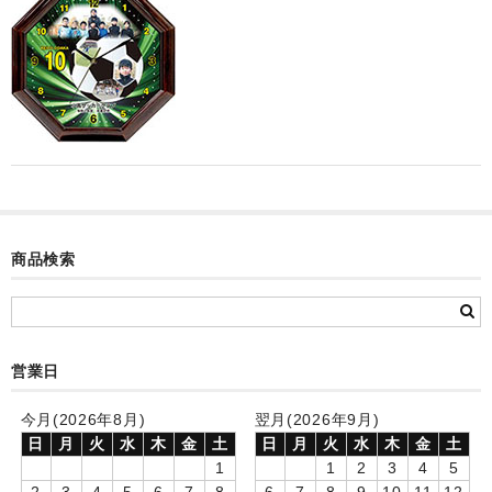
カード付フォトフレームクロック(集合)
目覚まし時計(集合＋個別)
メロディ時計(集合)
音声時計(集合)
目覚まし時計(個別)
お絵かきギャラリープラス(絵＋個別)
商品検索
メロディ時計(個別)
知育時計
営業日
制服メモリー
今月(2026年8月)
翌月(2026年9月)
お絵かきギャラリー
日
月
火
水
木
金
土
日
月
火
水
木
金
土
1
1
2
3
4
5
自作オリジナル時計