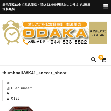
表示価格は全て税込価格・税込22,000円以上のご注文で1箇所
送料無料
0
HOME
thumbnail-WK41_soccer_shoot
卒園記念品
Filed under:
目覚まし時計(集合)
0123
知育目覚まし時計(集合・園舎)