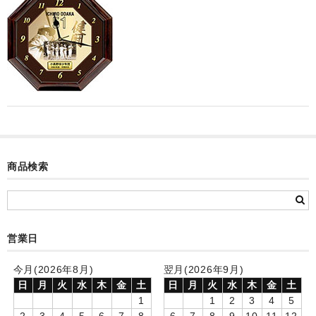
カード付フォトフレームクロック(集合)
目覚まし時計(集合＋個別)
メロディ時計(集合)
音声時計(集合)
目覚まし時計(個別)
お絵かきギャラリープラス(絵＋個別)
商品検索
メロディ時計(個別)
知育時計
営業日
制服メモリー
今月(2026年8月)
翌月(2026年9月)
お絵かきギャラリー
日
月
火
水
木
金
土
日
月
火
水
木
金
土
1
1
2
3
4
5
自作オリジナル時計