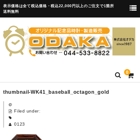
表示価格は全て税込価格・税込22,000円以上のご注文で1箇所
送料無料
0
HOME
thumbnail-WK41_baseball_octagon_gold
卒園記念品
Filed under:
目覚まし時計(集合)
0123
知育目覚まし時計(集合・園舎)