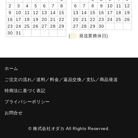
2
3
4
5
6
7
8
6
7
8
9
10
11
12
卒園DVDアルバム
9
10
11
12
13
14
15
13
14
15
16
17
18
19
16
17
18
19
20
21
22
20
21
22
23
24
25
26
園や先生への贈り物
23
24
25
26
27
28
29
27
28
29
30
30
31
卒業記念品
(
発送業務休日)
音声入りフォトフレームクロック(集合)
音声入りフォトフレームクロック(校歌)
ホーム
スポーツウォッチ
ご注文の流れ／送料／料金／返品交換／支払／商品発送
ポケットウォッチ
特商法に基づく表記
目覚まし時計(集合)
プライバシーポリシー
お問合せ
温湿度計付目覚まし時計
制服メモリー
© 株式会社オダカ All Rights Reserved.