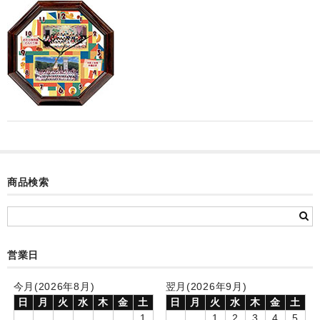
カード付フォトフレームクロック(集合)
目覚まし時計(集合＋個別)
メロディ時計(集合)
音声時計(集合)
目覚まし時計(個別)
お絵かきギャラリープラス(絵＋個別)
商品検索
メロディ時計(個別)
知育時計
制服メモリー
営業日
お絵かきギャラリー
今月(2026年8月)
翌月(2026年9月)
日
月
火
水
木
金
土
日
月
火
水
木
金
土
自作オリジナル時計
1
1
2
3
4
5