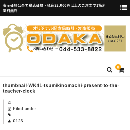
表示価格は全て税込価格・税込22,000円以上のご注文で1箇所
送料無料
0
HOME
thumbnail-WK41-tsumikinomachi-present-to-the-
teacher-clock
卒園記念品
Filed under:
目覚まし時計(集合)
0123
知育目覚まし時計(集合・園舎)