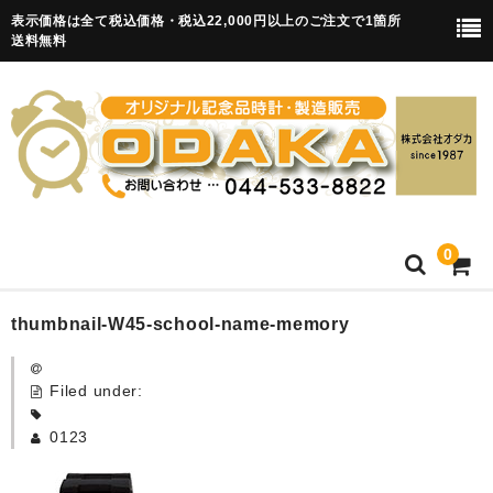
表示価格は全て税込価格・税込22,000円以上のご注文で1箇所
送料無料
0
HOME
thumbnail-W45-school-name-memory
卒園記念品
Filed under:
目覚まし時計(集合)
0123
知育目覚まし時計(集合・園舎)