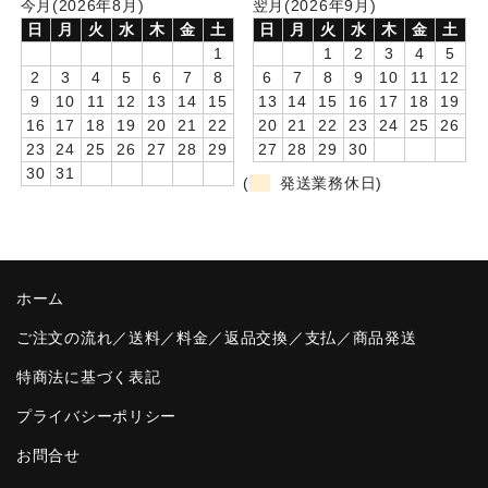
今月(2026年8月)
翌月(2026年9月)
日
月
火
水
木
金
土
日
月
火
水
木
金
土
卒園DVDアルバム
1
1
2
3
4
5
2
3
4
5
6
7
8
6
7
8
9
10
11
12
園や先生への贈り物
9
10
11
12
13
14
15
13
14
15
16
17
18
19
卒業記念品
16
17
18
19
20
21
22
20
21
22
23
24
25
26
23
24
25
26
27
28
29
27
28
29
30
音声入りフォトフレームクロック(集合)
30
31
(
発送業務休日)
音声入りフォトフレームクロック(校歌)
スポーツウォッチ
ホーム
ポケットウォッチ
ご注文の流れ／送料／料金／返品交換／支払／商品発送
目覚まし時計(集合)
特商法に基づく表記
温湿度計付目覚まし時計
プライバシーポリシー
制服メモリー
お問合せ