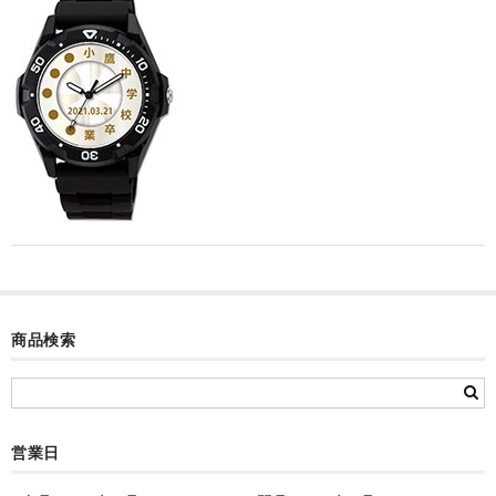
カード付フォトフレームクロック(集合)
目覚まし時計(集合＋個別)
メロディ時計(集合)
音声時計(集合)
目覚まし時計(個別)
お絵かきギャラリープラス(絵＋個別)
メロディ時計(個別)
商品検索
知育時計
制服メモリー
お絵かきギャラリー
営業日
自作オリジナル時計