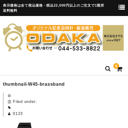
表示価格は全て税込価格・税込22,000円以上のご注文で1箇所
送料無料
0
HOME
thumbnail-W45-brassband
卒園記念品
Filed under:
目覚まし時計(集合)
0123
知育目覚まし時計(集合・園舎)