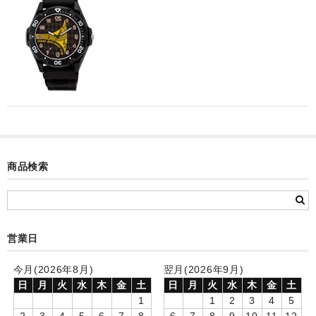
カード付フォトフレームクロック(集合)
目覚まし時計(集合＋個別)
メロディ時計(集合)
音声時計(集合)
目覚まし時計(個別)
お絵かきギャラリープラス(絵＋個別)
商品検索
メロディ時計(個別)
知育時計
営業日
制服メモリー
今月(2026年8月)
翌月(2026年9月)
お絵かきギャラリー
日
月
火
水
木
金
土
日
月
火
水
木
金
土
1
1
2
3
4
5
自作オリジナル時計