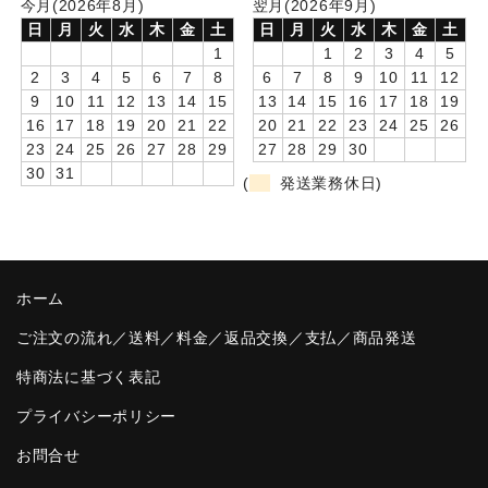
今月(2026年8月)
翌月(2026年9月)
日
月
火
水
木
金
土
日
月
火
水
木
金
土
卒園DVDアルバム
1
1
2
3
4
5
2
3
4
5
6
7
8
6
7
8
9
10
11
12
園や先生への贈り物
9
10
11
12
13
14
15
13
14
15
16
17
18
19
卒業記念品
16
17
18
19
20
21
22
20
21
22
23
24
25
26
23
24
25
26
27
28
29
27
28
29
30
音声入りフォトフレームクロック(集合)
30
31
(
発送業務休日)
音声入りフォトフレームクロック(校歌)
スポーツウォッチ
ホーム
ポケットウォッチ
ご注文の流れ／送料／料金／返品交換／支払／商品発送
目覚まし時計(集合)
特商法に基づく表記
温湿度計付目覚まし時計
プライバシーポリシー
制服メモリー
お問合せ