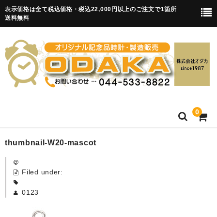
表示価格は全て税込価格・税込22,000円以上のご注文で1箇所
送料無料
0
HOME
thumbnail-W20-mascot
卒園記念品
Filed under:
目覚まし時計(集合)
0123
知育目覚まし時計(集合・園舎)