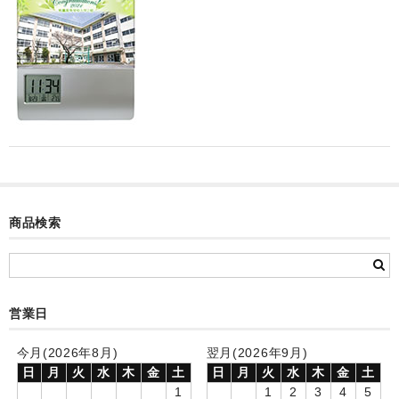
カード付フォトフレームクロック(集合)
目覚まし時計(集合＋個別)
メロディ時計(集合)
音声時計(集合)
目覚まし時計(個別)
お絵かきギャラリープラス(絵＋個別)
商品検索
メロディ時計(個別)
知育時計
営業日
制服メモリー
お絵かきギャラリー
今月(2026年8月)
翌月(2026年9月)
日
月
火
水
木
金
土
日
月
火
水
木
金
土
自作オリジナル時計
1
1
2
3
4
5