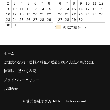
2
3
4
5
6
7
8
6
7
8
9
10
11
12
卒園DVDアルバム
9
10
11
12
13
14
15
13
14
15
16
17
18
19
16
17
18
19
20
21
22
20
21
22
23
24
25
26
園や先生への贈り物
23
24
25
26
27
28
29
27
28
29
30
30
31
(
発送業務休日)
卒業記念品
音声入りフォトフレームクロック(集合)
音声入りフォトフレームクロック(校歌)
ホーム
スポーツウォッチ
ご注文の流れ／送料／料金／返品交換／支払／商品発送
ポケットウォッチ
特商法に基づく表記
プライバシーポリシー
目覚まし時計(集合)
お問合せ
温湿度計付目覚まし時計
制服メモリー
© 株式会社オダカ All Rights Reserved.