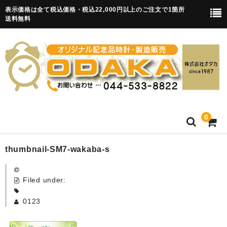
表示価格は全て税込価格・税込22,000円以上のご注文で1箇所
送料無料
0
HOME
thumbnail-SM7-wakaba-s
卒園記念品
Filed under:
目覚まし時計(集合)
0123
知育目覚まし時計(集合・園舎)