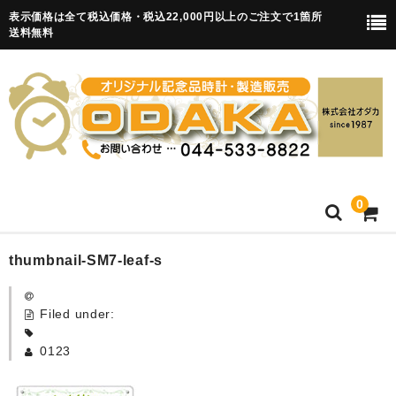
表示価格は全て税込価格・税込22,000円以上のご注文で1箇所
送料無料
0
HOME
thumbnail-SM7-leaf-s
卒園記念品
Filed under:
目覚まし時計(集合)
0123
知育目覚まし時計(集合・園舎)