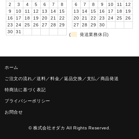
2
3
4
5
6
7
8
6
7
8
9
10
11
12
卒園DVDアルバム
9
10
11
12
13
14
15
13
14
15
16
17
18
19
16
17
18
19
20
21
22
20
21
22
23
24
25
26
園や先生への贈り物
23
24
25
26
27
28
29
27
28
29
30
30
31
(
発送業務休日)
卒業記念品
音声入りフォトフレームクロック(集合)
音声入りフォトフレームクロック(校歌)
ホーム
スポーツウォッチ
ご注文の流れ／送料／料金／返品交換／支払／商品発送
ポケットウォッチ
特商法に基づく表記
プライバシーポリシー
目覚まし時計(集合)
お問合せ
温湿度計付目覚まし時計
制服メモリー
© 株式会社オダカ All Rights Reserved.