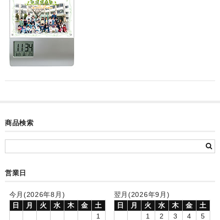
カード付フォトフレームクロック(集合)
目覚まし時計(集合＋個別)
メロディ時計(集合)
音声時計(集合)
目覚まし時計(個別)
お絵かきギャラリープラス(絵＋個別)
商品検索
メロディ時計(個別)
知育時計
営業日
制服メモリー
お絵かきギャラリー
今月(2026年8月)
翌月(2026年9月)
日
月
火
水
木
金
土
日
月
火
水
木
金
土
自作オリジナル時計
1
1
2
3
4
5