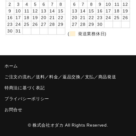
2
3
4
5
6
7
8
6
7
8
9
10
11
12
卒園DVDアルバム
9
10
11
12
13
14
15
13
14
15
16
17
18
19
16
17
18
19
20
21
22
20
21
22
23
24
25
26
園や先生への贈り物
23
24
25
26
27
28
29
27
28
29
30
30
31
(
発送業務休日)
卒業記念品
音声入りフォトフレームクロック(集合)
音声入りフォトフレームクロック(校歌)
ホーム
スポーツウォッチ
ご注文の流れ／送料／料金／返品交換／支払／商品発送
ポケットウォッチ
特商法に基づく表記
プライバシーポリシー
目覚まし時計(集合)
お問合せ
温湿度計付目覚まし時計
制服メモリー
© 株式会社オダカ All Rights Reserved.