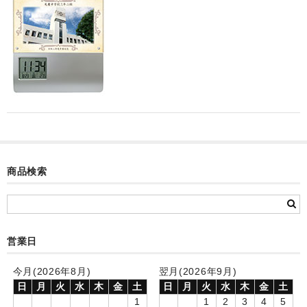
カード付フォトフレームクロック(集合)
目覚まし時計(集合＋個別)
メロディ時計(集合)
音声時計(集合)
目覚まし時計(個別)
お絵かきギャラリープラス(絵＋個別)
商品検索
メロディ時計(個別)
知育時計
営業日
制服メモリー
お絵かきギャラリー
今月(2026年8月)
翌月(2026年9月)
日
月
火
水
木
金
土
日
月
火
水
木
金
土
自作オリジナル時計
1
1
2
3
4
5