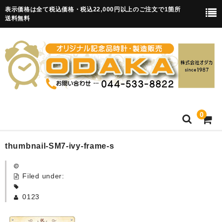
表示価格は全て税込価格・税込22,000円以上のご注文で1箇所
送料無料
0
HOME
thumbnail-SM7-ivy-frame-s
卒園記念品
Filed under:
目覚まし時計(集合)
0123
知育目覚まし時計(集合・園舎)