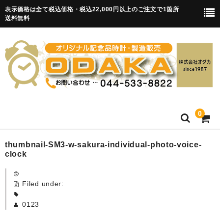
表示価格は全て税込価格・税込22,000円以上のご注文で1箇所
送料無料
0
HOME
thumbnail-SM3-w-sakura-individual-photo-voice-
clock
卒園記念品
Filed under:
目覚まし時計(集合)
0123
知育目覚まし時計(集合・園舎)