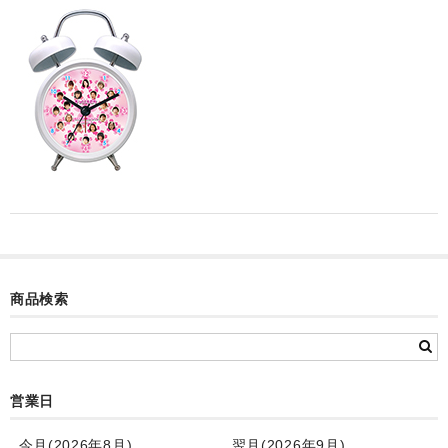
カード付フォトフレームクロック(集合)
目覚まし時計(集合＋個別)
メロディ時計(集合)
音声時計(集合)
目覚まし時計(個別)
お絵かきギャラリープラス(絵＋個別)
メロディ時計(個別)
商品検索
知育時計
制服メモリー
お絵かきギャラリー
営業日
自作オリジナル時計
今月(2026年8月)
翌月(2026年9月)