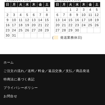
日
月
火
水
木
金
土
日
月
火
水
木
金
土
卒園DVDアルバム
1
1
2
3
4
5
2
3
4
5
6
7
8
6
7
8
9
10
11
12
園や先生への贈り物
9
10
11
12
13
14
15
13
14
15
16
17
18
19
16
17
18
19
20
21
22
20
21
22
23
24
25
26
卒業記念品
23
24
25
26
27
28
29
27
28
29
30
30
31
音声入りフォトフレームクロック(集合)
(
発送業務休日)
音声入りフォトフレームクロック(校歌)
スポーツウォッチ
ホーム
ポケットウォッチ
ご注文の流れ／送料／料金／返品交換／支払／商品発送
目覚まし時計(集合)
特商法に基づく表記
温湿度計付目覚まし時計
プライバシーポリシー
お問合せ
制服メモリー