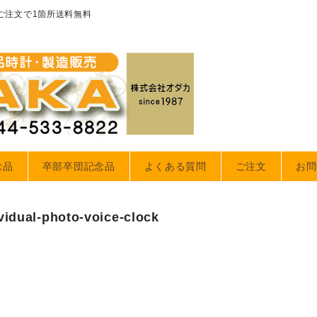
のご注文で1箇所送料無料
念品
卒部卒団記念品
よくある質問
ご注文
お問
idual-photo-voice-clock