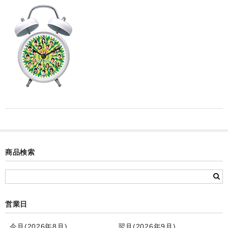
カード付フォトフレームクロック(集合)
目覚まし時計(集合＋個別)
メロディ時計(集合)
音声時計(集合)
目覚まし時計(個別)
お絵かきギャラリープラス(絵＋個別)
メロディ時計(個別)
商品検索
知育時計
制服メモリー
お絵かきギャラリー
営業日
自作オリジナル時計
今月(2026年8月)
翌月(2026年9月)