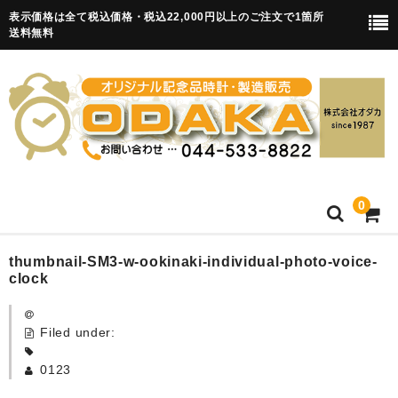
表示価格は全て税込価格・税込22,000円以上のご注文で1箇所
送料無料
0
HOME
thumbnail-SM3-w-ookinaki-individual-photo-voice-
clock
卒園記念品
Filed under:
目覚まし時計(集合)
0123
知育目覚まし時計(集合・園舎)