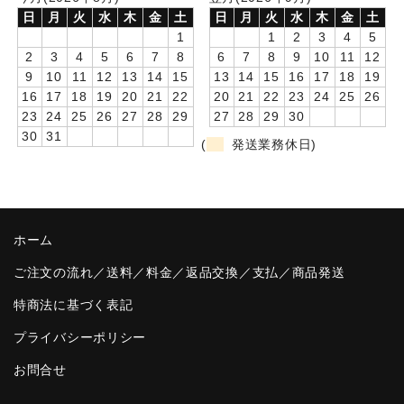
日
月
火
水
木
金
土
日
月
火
水
木
金
土
卒園DVDアルバム
1
1
2
3
4
5
2
3
4
5
6
7
8
6
7
8
9
10
11
12
園や先生への贈り物
9
10
11
12
13
14
15
13
14
15
16
17
18
19
16
17
18
19
20
21
22
20
21
22
23
24
25
26
卒業記念品
23
24
25
26
27
28
29
27
28
29
30
30
31
音声入りフォトフレームクロック(集合)
(
発送業務休日)
音声入りフォトフレームクロック(校歌)
スポーツウォッチ
ホーム
ポケットウォッチ
ご注文の流れ／送料／料金／返品交換／支払／商品発送
目覚まし時計(集合)
特商法に基づく表記
温湿度計付目覚まし時計
プライバシーポリシー
お問合せ
制服メモリー