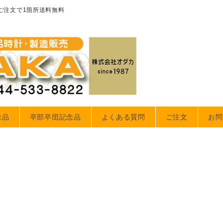
のご注文で1箇所送料無料
念品
卒部卒団記念品
よくある質問
ご注文
お問