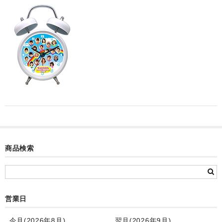
カード付フォトフレームクロック(集合)
目覚まし時計(集合＋個別)
メロディ時計(集合)
音声時計(集合)
目覚まし時計(個別)
お絵かきギャラリープラス(絵＋個別)
メロディ時計(個別)
商品検索
知育時計
制服メモリー
お絵かきギャラリー
営業日
自作オリジナル時計
今月(2026年8月)
翌月(2026年9月)