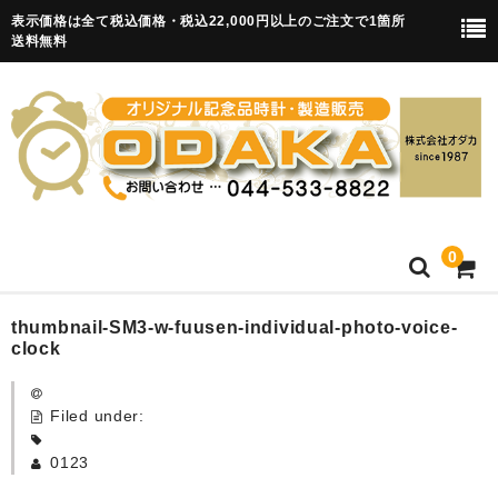
表示価格は全て税込価格・税込22,000円以上のご注文で1箇所
送料無料
0
HOME
thumbnail-SM3-w-fuusen-individual-photo-voice-
clock
卒園記念品
Filed under:
目覚まし時計(集合)
0123
知育目覚まし時計(集合・園舎)