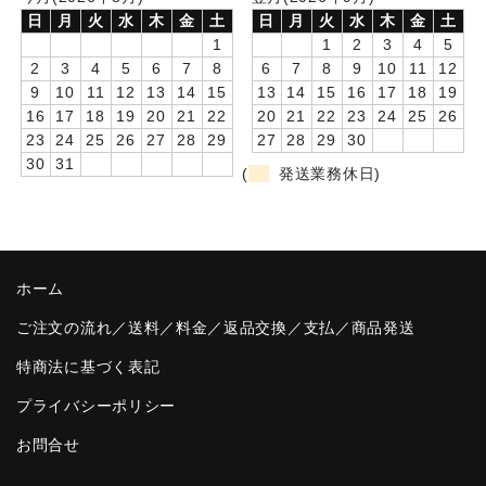
日
月
火
水
木
金
土
日
月
火
水
木
金
土
卒園DVDアルバム
1
1
2
3
4
5
2
3
4
5
6
7
8
6
7
8
9
10
11
12
園や先生への贈り物
9
10
11
12
13
14
15
13
14
15
16
17
18
19
16
17
18
19
20
21
22
20
21
22
23
24
25
26
卒業記念品
23
24
25
26
27
28
29
27
28
29
30
30
31
音声入りフォトフレームクロック(集合)
(
発送業務休日)
音声入りフォトフレームクロック(校歌)
スポーツウォッチ
ホーム
ポケットウォッチ
ご注文の流れ／送料／料金／返品交換／支払／商品発送
目覚まし時計(集合)
特商法に基づく表記
温湿度計付目覚まし時計
プライバシーポリシー
お問合せ
制服メモリー