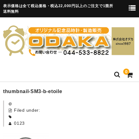
表示価格は全て税込価格・税込22,000円以上のご注文で1箇所
送料無料
0
HOME
thumbnail-SM3-b-etoile
卒園記念品
Filed under:
目覚まし時計(集合)
0123
知育目覚まし時計(集合・園舎)