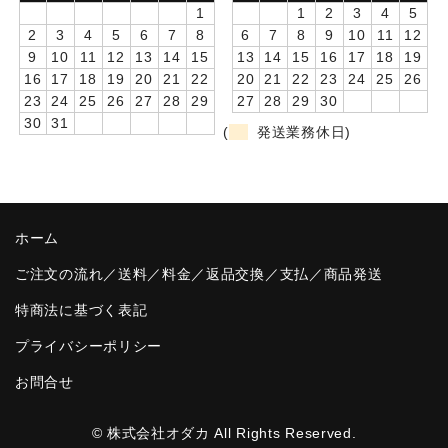
1
1
2
3
4
5
卒園DVDアルバム
2
3
4
5
6
7
8
6
7
8
9
10
11
12
9
10
11
12
13
14
15
13
14
15
16
17
18
19
園や先生への贈り物
16
17
18
19
20
21
22
20
21
22
23
24
25
26
23
24
25
26
27
28
29
27
28
29
30
卒業記念品
30
31
(
発送業務休日)
音声入りフォトフレームクロック(集合)
音声入りフォトフレームクロック(校歌)
ホーム
スポーツウォッチ
ご注文の流れ／送料／料金／返品交換／支払／商品発送
ポケットウォッチ
特商法に基づく表記
目覚まし時計(集合)
プライバシーポリシー
温湿度計付目覚まし時計
お問合せ
制服メモリー
© 株式会社オダカ All Rights Reserved.