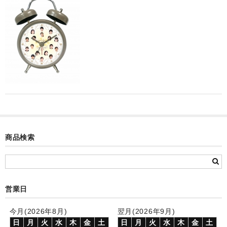
カード付フォトフレームクロック(集合)
目覚まし時計(集合＋個別)
メロディ時計(集合)
音声時計(集合)
目覚まし時計(個別)
お絵かきギャラリープラス(絵＋個別)
メロディ時計(個別)
商品検索
知育時計
制服メモリー
営業日
お絵かきギャラリー
今月(2026年8月)
翌月(2026年9月)
自作オリジナル時計
日
月
火
水
木
金
土
日
月
火
水
木
金
土