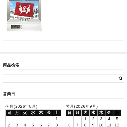
カード付フォトフレームクロック(集合)
目覚まし時計(集合＋個別)
メロディ時計(集合)
音声時計(集合)
目覚まし時計(個別)
お絵かきギャラリープラス(絵＋個別)
商品検索
メロディ時計(個別)
知育時計
営業日
制服メモリー
今月(2026年8月)
翌月(2026年9月)
お絵かきギャラリー
日
月
火
水
木
金
土
日
月
火
水
木
金
土
1
1
2
3
4
5
自作オリジナル時計
2
3
4
5
6
7
8
6
7
8
9
10
11
12