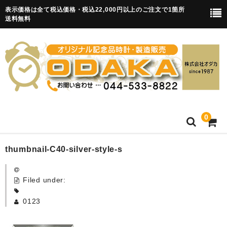
表示価格は全て税込価格・税込22,000円以上のご注文で1箇所
送料無料
0
HOME
thumbnail-C40-silver-style-s
卒園記念品
Filed under:
目覚まし時計(集合)
0123
知育目覚まし時計(集合・園舎)