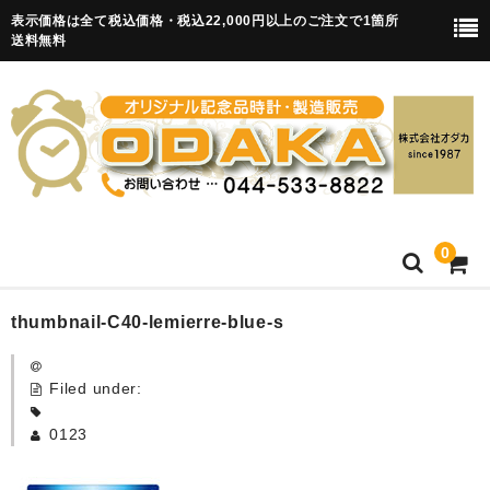
表示価格は全て税込価格・税込22,000円以上のご注文で1箇所
送料無料
0
HOME
thumbnail-C40-lemierre-blue-s
卒園記念品
Filed under:
目覚まし時計(集合)
0123
知育目覚まし時計(集合・園舎)