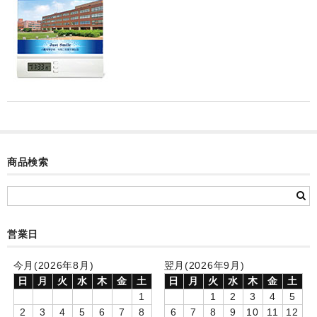
カード付フォトフレームクロック(集合)
目覚まし時計(集合＋個別)
メロディ時計(集合)
音声時計(集合)
目覚まし時計(個別)
お絵かきギャラリープラス(絵＋個別)
商品検索
メロディ時計(個別)
知育時計
営業日
制服メモリー
今月(2026年8月)
翌月(2026年9月)
お絵かきギャラリー
日
月
火
水
木
金
土
日
月
火
水
木
金
土
1
1
2
3
4
5
自作オリジナル時計
2
3
4
5
6
7
8
6
7
8
9
10
11
12