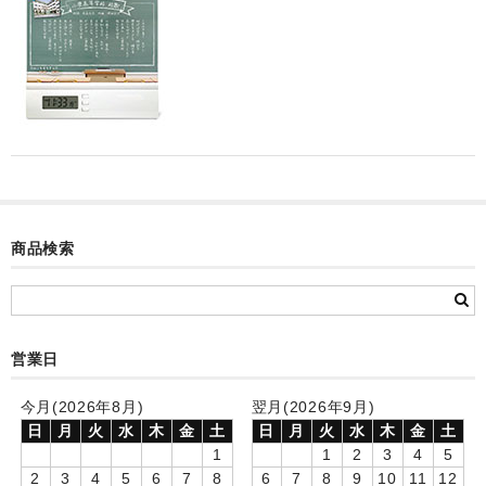
カード付フォトフレームクロック(集合)
目覚まし時計(集合＋個別)
メロディ時計(集合)
音声時計(集合)
目覚まし時計(個別)
お絵かきギャラリープラス(絵＋個別)
商品検索
メロディ時計(個別)
知育時計
営業日
制服メモリー
今月(2026年8月)
翌月(2026年9月)
お絵かきギャラリー
日
月
火
水
木
金
土
日
月
火
水
木
金
土
1
1
2
3
4
5
自作オリジナル時計
2
3
4
5
6
7
8
6
7
8
9
10
11
12