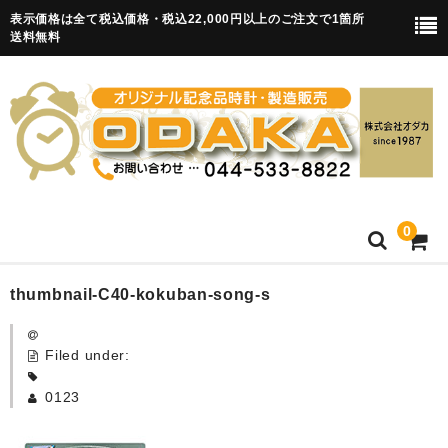
表示価格は全て税込価格・税込22,000円以上のご注文で1箇所
送料無料
0
HOME
thumbnail-C40-kokuban-song-s
卒園記念品
Filed under:
目覚まし時計(集合)
0123
知育目覚まし時計(集合・園舎)